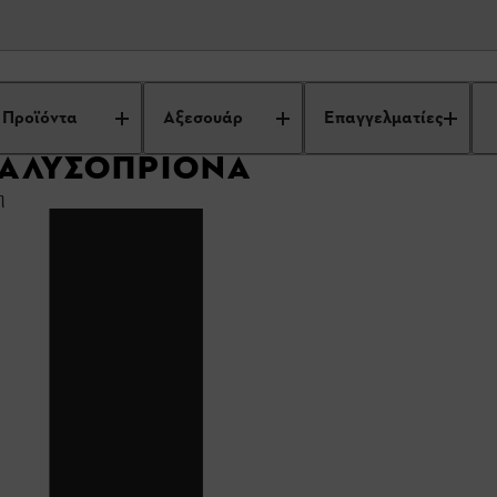
εχνική εργασίας και φροντίδα μηχανημάτων
Συμβουλές για αλυσοπρί
Προϊόντα
Αξεσουάρ
Επαγγελματίες
 ΑΛΥΣΟΠΡΊΟΝΑ
η