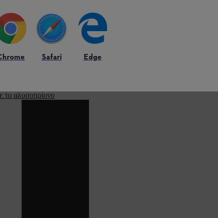
Chrome
Safari
Edge
ε το αλυσοπρίονο