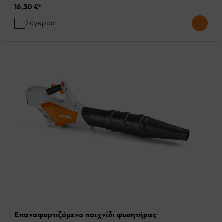
16,30 €
*
Σύγκριση
Επαναφορτιζόμενο παιχνίδι φυσητήρας