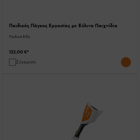
Παιδικός Πάγκος Εργασίας με Ξύλινα Παιχνίδια
Παιδικά Είδη
122,00 €
*
Σύγκριση