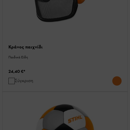
Κράνος παιχνίδι
Παιδικά Είδη
24,40 €
*
Σύγκριση