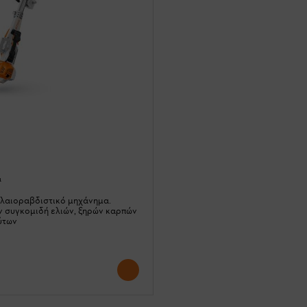
ά
ελαιοραβδιστικό μηχάνημα.
ην συγκομιδή ελιών, ξηρών καρπών
ύτων