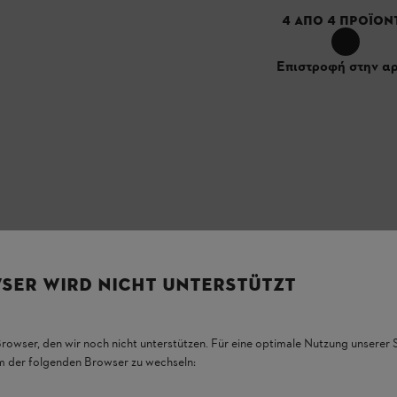
4
ΑΠΌ
4
ΠΡΟΪΌΝ
Επιστροφή στην α
SER WIRD NICHT UNTERSTÜTZT
Browser, den wir noch nicht unterstützen. Für eine optimale Nutzung unserer
em der folgenden Browser zu wechseln: