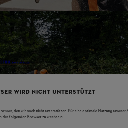
 επαγγελματικές εφαρμογές. Χάρη στις εξειδικευμένες
ία και σας προσφέρει τις καλύτερες υπηρεσίες εξυπηρέτησης
 STIHL κοντά σας
και δείτε το και μόνοι σας.
ς STIHL
SER WIRD NICHT UNTERSTÜTZT
ταρίας, λάμας και αλυσίδας και θα σας βοηθήσει να βρείτε την ιδανι
Browser, den wir noch nicht unterstützen. Für eine optimale Nutzung unserer
em der folgenden Browser zu wechseln: