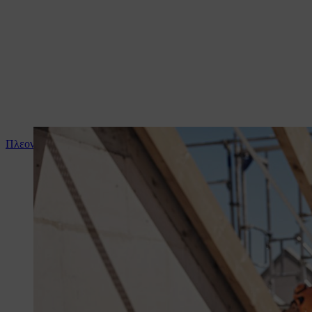
Πλεονεκτήματα της επαναφορτιζόμενης μπαταρίας STIHL