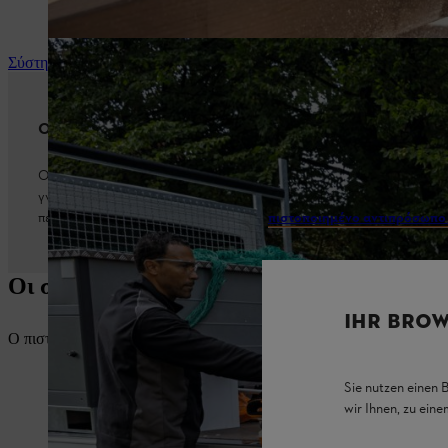
Σύστημα STIHL AP
Ο συνεργάτης σας για επαγγελματικές εφαρμογές
Ο πιστοποιημένος αντιπρόσωπος STIHL είναι ο συνεργάτης σας για
γνώσεις και την εμπειρία, σας βοηθά να επιλέξετε τα σωστά εργαλε
πελατών και συντήρησης. Βρείτε έναν
πιστοποιημένο αντιπρόσωπο
Οι σύμβουλοι προϊόντων και αξεσουάρ τη
IHR BROW
Ο πιστοποιημένος αντιπρόσωπος θα σας διευκολύνει στην επιλογή μπα
Sie nutzen einen 
wir Ihnen, zu ein