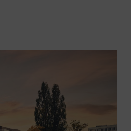
τε τώρα τα αποδοτικά επαναφορτιζόμενα μηχανήματα STIHL