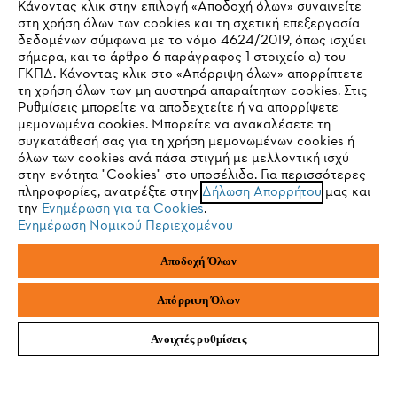
Κάνοντας κλικ στην επιλογή «Αποδοχή όλων» συναινείτε
στη χρήση όλων των cookies και τη σχετική επεξεργασία
Διεύθυνση email
δεδομένων σύμφωνα με το νόμο 4624/2019, όπως ισχύει
IHR BROWSER WIRD NICHT
σήμερα, και το άρθρο 6 παράγραφος 1 στοιχείο α) του
ΓΚΠΔ. Κάνοντας κλικ στο «Απόρριψη όλων» απορρίπτετε
UNTERSTÜTZT
τη χρήση όλων των μη αυστηρά απαραίτητων cookies. Στις
Ρυθμίσεις μπορείτε να αποδεχτείτε ή να απορρίψετε
Εγγραφείτε τώρα
μεμονωμένα cookies. Μπορείτε να ανακαλέσετε τη
Sie nutzen einen Browser, den wir noch nicht unterstützen. Für
συγκατάθεσή σας για τη χρήση μεμονωμένων cookies ή
eine optimale Nutzung unserer Seite empfehlen wir Ihnen, zu
όλων των cookies ανά πάσα στιγμή με μελλοντική ισχύ
στην ενότητα "Cookies" στο υποσέλιδο. Για περισσότερες
einem der folgenden Browser zu wechseln:
πληροφορίες, ανατρέξτε στην
Δήλωση Απορρήτου
μας και
#STIHL
την
Ενημέρωση για τα Cookies
.
Ενημέρωση Νομικού Περιεχομένου
Firefox
Chrome
Αποδοχή Όλων
Safari
Edge
Απόρριψη Όλων
Ανοιχτές ρυθμίσεις
Εταιρεία