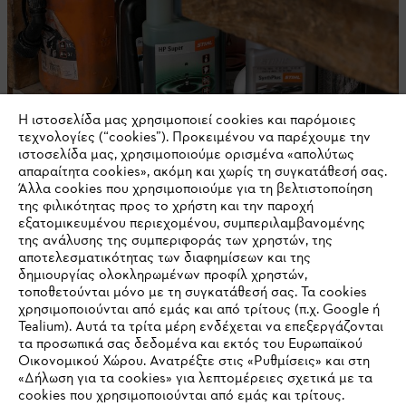
Η ιστοσελίδα μας χρησιμοποιεί cookies και παρόμοιες
τεχνολογίες (“cookies”). Προκειμένου να παρέχουμε την
ιστοσελίδα μας, χρησιμοποιούμε ορισμένα «απολύτως
απαραίτητα cookies», ακόμη και χωρίς τη συγκατάθεσή σας.
Άλλα cookies που χρησιμοποιούμε για τη βελτιστοποίηση
της φιλικότητας προς το χρήστη και την παροχή
εξατομικευμένου περιεχομένου, συμπεριλαμβανομένης
Μέσα ατομικής προστασίας
της ανάλυσης της συμπεριφοράς των χρηστών, της
αποτελεσματικότητας των διαφημίσεων και της
δημιουργίας ολοκληρωμένων προφίλ χρηστών,
τοποθετούνται μόνο με τη συγκατάθεσή σας. Τα cookies
χρησιμοποιούνται από εμάς και από τρίτους (π.χ. Google ή
Tealium). Αυτά τα τρίτα μέρη ενδέχεται να επεξεργάζονται
τα προσωπικά σας δεδομένα και εκτός του Ευρωπαϊκού
Οικονομικού Χώρου. Ανατρέξτε στις «Ρυθμίσεις» και στη
ΜΗ ΧΑΝΕΤΕ ΤΙΠΟΤΑ ΠΙΑ ΜΕ ΤΟ
«Δήλωση για τα cookies» για λεπτομέρειες σχετικά με τα
ΕΝΗΜΕΡΩΤΙΚΟ ΔΕΛΤΙΟ ΤΗΣ STIHL.
cookies που χρησιμοποιούνται από εμάς και τρίτους.