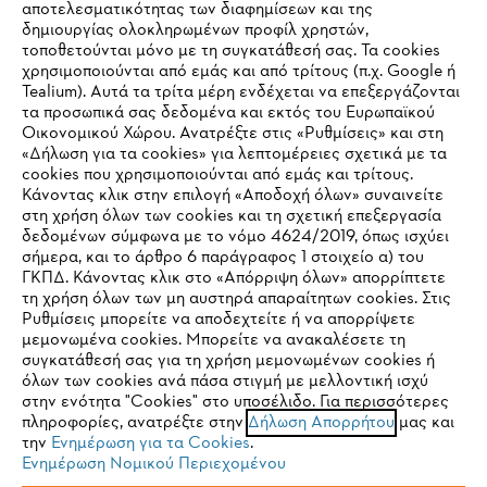
αποτελεσματικότητας των διαφημίσεων και της
δημιουργίας ολοκληρωμένων προφίλ χρηστών,
τοποθετούνται μόνο με τη συγκατάθεσή σας. Τα cookies
Εταιρεία
χρησιμοποιούνται από εμάς και από τρίτους (π.χ. Google ή
Tealium). Αυτά τα τρίτα μέρη ενδέχεται να επεξεργάζονται
τα προσωπικά σας δεδομένα και εκτός του Ευρωπαϊκού
Οικονομικού Χώρου. Ανατρέξτε στις «Ρυθμίσεις» και στη
STIHL Συχνές ερωτήσεις
«Δήλωση για τα cookies» για λεπτομέρειες σχετικά με τα
cookies που χρησιμοποιούνται από εμάς και τρίτους.
Κάνοντας κλικ στην επιλογή «Αποδοχή όλων» συναινείτε
στη χρήση όλων των cookies και τη σχετική επεξεργασία
δεδομένων σύμφωνα με το νόμο 4624/2019, όπως ισχύει
Service
IHR BROWSER WIRD NICHT
σήμερα, και το άρθρο 6 παράγραφος 1 στοιχείο α) του
ΓΚΠΔ. Κάνοντας κλικ στο «Απόρριψη όλων» απορρίπτετε
UNTERSTÜTZT
τη χρήση όλων των μη αυστηρά απαραίτητων cookies. Στις
Ρυθμίσεις μπορείτε να αποδεχτείτε ή να απορρίψετε
μεμονωμένα cookies. Μπορείτε να ανακαλέσετε τη
Sie nutzen einen Browser, den wir noch nicht unterstützen. Für
συγκατάθεσή σας για τη χρήση μεμονωμένων cookies ή
Πολιτική απορρήτου
Νομικό κείμενο
Cookies
eine optimale Nutzung unserer Seite empfehlen wir Ihnen, zu
όλων των cookies ανά πάσα στιγμή με μελλοντική ισχύ
στην ενότητα "Cookies" στο υποσέλιδο. Για περισσότερες
einem der folgenden Browser zu wechseln:
πληροφορίες, ανατρέξτε στην
Δήλωση Απορρήτου
μας και
Νομικές πληροφορίες
την
Ενημέρωση για τα Cookies
.
Ενημέρωση Νομικού Περιεχομένου