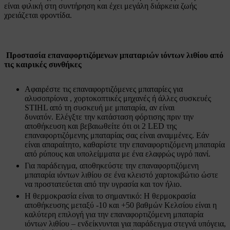
είναι φιλική στη συντήρηση και έχει μεγάλη διάρκεια ζωής
χρειάζεται φροντίδα.
Προστασία επαναφορτιζόμενων μπαταριών ιόντων λιθίου από
τις καιρικές συνθήκες
Αφαιρέστε τις επαναφορτιζόμενες μπαταρίες για
αλυσοπρίονα , χορτοκοπτικές μηχανές ή άλλες συσκευές
STIHL από τη συσκευή με μπαταρία, αν είναι
δυνατόν. Ελέγξτε την κατάσταση φόρτισης πριν την
αποθήκευση και βεβαιωθείτε ότι οι 2 LED της
επαναφορτιζόμενης μπαταρίας σας είναι αναμμένες. Εάν
είναι απαραίτητο, καθαρίστε την επαναφορτιζόμενη μπαταρία
από ρύπους και υπολείμματα με ένα ελαφρώς υγρό πανί.
Για παράδειγμα, αποθηκεύστε την επαναφορτιζόμενη
μπαταρία ιόντων λιθίου σε ένα κλειστό χαρτοκιβώτιο ώστε
να προστατεύεται από την υγρασία και τον ήλιο.
Η θερμοκρασία είναι το σημαντικό: H θερμοκρασία
αποθήκευσης μεταξύ -10 και +50 βαθμών Κελσίου είναι η
καλύτερη επιλογή για την επαναφορτιζόμενη μπαταρία
ιόντων λιθίου – ενδείκνυνται για παράδειγμα στεγνά υπόγεια,