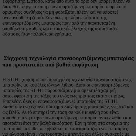
εκφόρτισης. Ωστόσο, κάτω από αυτό το όριο δεν μπορεί πλέον να
διατεθεί ενέργεια και η επαναφορτιζόμενη μπαταρία μπορεί υπό
ορισμένες συνθήκες να μη φορτίζεται πλέον και να υποστεί
ανεπανόρθωτη ζημιά. Συνεπώς, η πλήρης φόρτιση της
επαναφορτιζόμενης μπαταρίας πριν από την παρατεταμένη
αποθήκευση, καθώς και ο τακτικός έλεγχος της κατάστασης
φόρτισης ήταν παλαιότερα χρήσιμα.
Σύγχρονη τεχνολογία επαναφορτιζόμενης μπαταρίας
που προστατεύει από βαθιά εκφόρτιση
Η STIHL χρησιμοποιεί προηγμένη τεχνολογία επαναφορτιζόμενης
μπαταρίας με κυψέλες ιόντων λιθίου. Διότι οι επαναφορτιζόμενες
μπαταρίες της STIHL παρουσιάζουν μια αμελητέα χαμηλή
αυτοεκφόρτιση της τάξης του ενός έως τρία τοις εκατό ετησίως.
Επιπλέον, όλες οι επαναφορτιζόμενες μπαταρίες της STIHL
διαθέτουν ένα έξυπνο σύστημα διαχείρισης μπαταριών, γνωστό και
ως BMS. Αυτό επιτηρεί την τάση σε κάθε κυψέλη που είναι
τοποθετημένη στην επαναφορτιζόμενη μπαταρία ιόντων λιθίου και
αποτρέπει έτσι την βαθιά εκφόρτιση. Εάν η τάση στα στοιχεία της
μπαταρίας μειωθεί υπερβολικά, οι επαναφορτιζόμενες μπαταρίες
για αλυσοπρίονα , χορτοκοπτικές μηχανές και άλλες συσκευές με