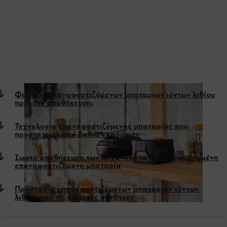
Φόρτιση επαναφορτιζόμενων μπαταριών ιόντων λιθίου
πριν την αποθήκευση;
Τεχνολογία επαναφορτιζόμενης μπαταρίας που
προστατεύει από βαθιά εκφόρτιση
Σωστή αποθήκευση των μηχανημάτων με ενσωματωμένη
επαναφορτιζόμενη μπαταρία
Προστασία επαναφορτιζόμενων μπαταριών ιόντων
λιθίου από τις καιρικές συνθήκες