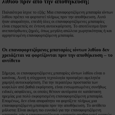
λιθίου πριν από την αποθήκευση;
Παλαιότερα ίσχυε το εξής: Μια επαναφορτιζόμενη μπαταρία ιόντων
λιθίου πρέπει να φορτιστεί πλήρως πριν την αποθήκευση. Αυτό
ήταν απαραίτητο, επειδή όλες οι επαναφορτιζόμενες μπαταρίες
είναι επιρρεπείς σε έντονη αυτοεκφόρτιση. Το αποτέλεσμα ήταν
ανεπανόρθωτες ζημιές, όπως μεγάλη απώλεια χωρητικότητας ή και
αχρηστευμένη επαναφορτιζόμενη μπαταρία.
Οι επαναφορτιζόμενες μπαταρίες ιόντων λιθίου δεν
χρειάζεται να φορτίζονται πριν την αποθήκευση – το
αντίθετο
Σήμερα, οι επαναφορτιζόμενες μπαταρίες ιόντων λιθίου είναι ο
κανόνας. Αυτή η σύγχρονη τεχνολογία προσφέρει αμελητέα
χαμηλή αυτοεκφόρτιση. Για την περαιτέρω προστασία των
κυψελών από βαθιά εκφόρτιση, είναι ενσωματωμένες συνήθως
ειδικές ασφάλειες, οι οποίες θέτουν αυτόματα σε κατάσταση
ηρεμίας μια πολύ εκφορτισμένη επαναφορτιζόμενη μπαταρία.
Επομένως, δεν είναι απαραίτητο να φορτίζετε πλήρως μια
επαναφορτιζόμενη μπαταρία πριν την αποθήκευση. Το αντίθετο
μάλιστα: Είναι ακόμη πιο ευνοϊκό για την επαναφορτιζόμενη
μπαταρία, εάν η επαναφορτιζόμενη μπαταρία αποθηκευτεί μερικώς