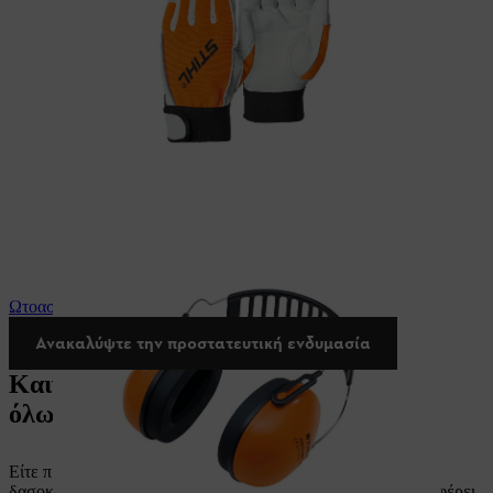
Ωτοασπίδες STIHL
Ανακαλύψτε την προστατευτική ενδυμασία
Καινοτόμες λύσεις για επαγγελματίες
όλων των κλάδων.
Είτε πρόκειται για την αρχιτεκτονική κήπων και τοπίων, τη
δασοκομία ή τον κατασκευαστικό κλάδο, η STIHL σάς προσφέρει