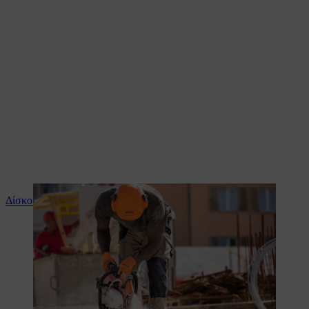
Δίσκοι κοπής STIHL