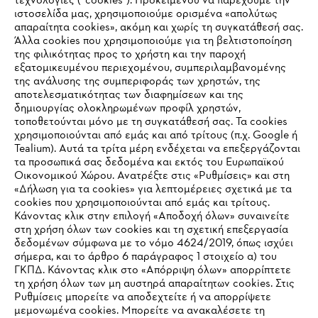
τεχνολογίες (“cookies”). Προκειμένου να παρέχουμε την
#STIHL
ιστοσελίδα μας, χρησιμοποιούμε ορισμένα «απολύτως
απαραίτητα cookies», ακόμη και χωρίς τη συγκατάθεσή σας.
Άλλα cookies που χρησιμοποιούμε για τη βελτιστοποίηση
της φιλικότητας προς το χρήστη και την παροχή
εξατομικευμένου περιεχομένου, συμπεριλαμβανομένης
της ανάλυσης της συμπεριφοράς των χρηστών, της
αποτελεσματικότητας των διαφημίσεων και της
δημιουργίας ολοκληρωμένων προφίλ χρηστών,
τοποθετούνται μόνο με τη συγκατάθεσή σας. Τα cookies
Εταιρεία
χρησιμοποιούνται από εμάς και από τρίτους (π.χ. Google ή
Tealium). Αυτά τα τρίτα μέρη ενδέχεται να επεξεργάζονται
τα προσωπικά σας δεδομένα και εκτός του Ευρωπαϊκού
Οικονομικού Χώρου. Ανατρέξτε στις «Ρυθμίσεις» και στη
STIHL Συχνές ερωτήσεις
«Δήλωση για τα cookies» για λεπτομέρειες σχετικά με τα
cookies που χρησιμοποιούνται από εμάς και τρίτους.
Κάνοντας κλικ στην επιλογή «Αποδοχή όλων» συναινείτε
στη χρήση όλων των cookies και τη σχετική επεξεργασία
δεδομένων σύμφωνα με το νόμο 4624/2019, όπως ισχύει
Service
IHR BROWSER WIRD NICHT
σήμερα, και το άρθρο 6 παράγραφος 1 στοιχείο α) του
ΓΚΠΔ. Κάνοντας κλικ στο «Απόρριψη όλων» απορρίπτετε
UNTERSTÜTZT
τη χρήση όλων των μη αυστηρά απαραίτητων cookies. Στις
Ρυθμίσεις μπορείτε να αποδεχτείτε ή να απορρίψετε
μεμονωμένα cookies. Μπορείτε να ανακαλέσετε τη