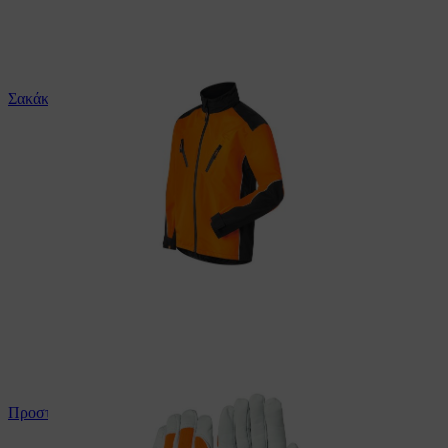
Σακάκι προστασίας από τον καιρό STIHL
Προστατευτικά γάντια εργασίας STIHL