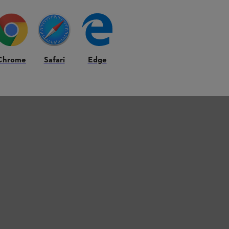
τους!
Chrome
Safari
Edge