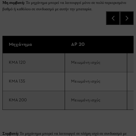
Μη συμβατή:
Το μηχάνημα μπορεί να λειτουργεί μόνο σε πολύ περιορισμένο
βαθμό ή καθόλου σε συνδυασμό με αυτήν την μπαταρία.
Μηχάνημα
AP 20
A
KMA 120
Μειωμένη ισχύς
Σ
KMA 135
Μειωμένη ισχύς
Σ
KMA 200
Μειωμένη ισχύς
Μ
Συμβατή:
Το μηχάνημα μπορεί να λειτουργεί σε πλήρη ισχύ σε συνδυασμό με