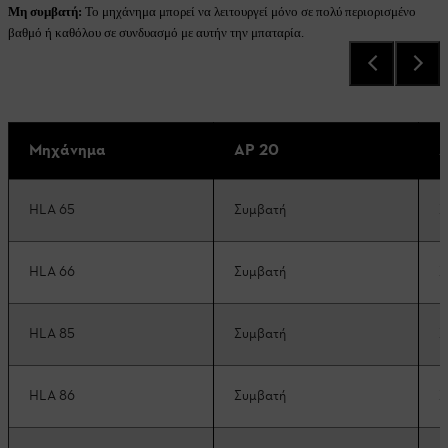
Μη συμβατή:
Το μηχάνημα μπορεί να λειτουργεί μόνο σε πολύ περιορισμένο
βαθμό ή καθόλου σε συνδυασμό με αυτήν την μπαταρία.
Μηχάνημα
AP 20
A
HLA 65
Συμβατή
Σ
HLA 66
Συμβατή
Σ
HLA 85
Συμβατή
Σ
HLA 86
Συμβατή
Σ