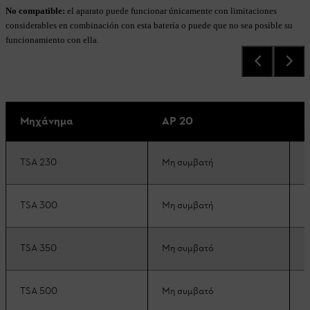
No compatible:
el aparato puede funcionar únicamente con limitaciones
considerables en combinación con esta batería o puede que no sea posible su
funcionamiento con ella.
Μηχάνημα
AP 20
A
TSA 230
Μη συμβατή
Μ
TSA 300
Μη συμβατή
Μ
TSA 350
Μη συμβατό
Μ
TSA 500
Μη συμβατό
Μ