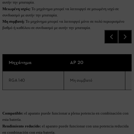
αυτήν την μπαταρία.
Μειωμένη ισχύς:
Το μηχάνημα μπορεί να λειτουργεί σε μειωμένη ισχύ σε
συνδυασμό με αυτήν την μπαταρία.
Μη συμβατή:
Το μηχάνημα μπορεί να λειτουργεί μόνο σε πολύ περιορισμένο
βαθμό ή καθόλου σε συνδυασμό με αυτήν την μπαταρία.
Μηχάνημα
AP 20
A
RGA 140
Μη συμβατό
Σ
Compatible:
el aparato puede funcionar a plena potencia en combinación con
esta batería.
Rendimiento reducido:
el aparato puede funcionar con una potencia reducida
en combinación con esta batería.