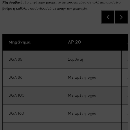
Μη συμβατό:
Το μηχάνημα μπορεί να λειτουργεί μόνο σε πολύ περιορισμένο
βαθμό ή καθόλου σε συνδυασμό με αυτήν την μπαταρία.
Μηχάνημα
AP 20
A
BGA 85
Συμβατή
Σ
BGA 86
Μειωμένη ισχύς
Σ
BGA 100
Μειωμένη ισχύς
Σ
BGA 160
Μειωμένη ισχύς
Σ