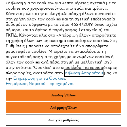
«Δήλωση για τα cookies» για λεπτομέρειες σχετικά με τα
cookies που χρησιμοποιούνται από εμάς και τρίτους.
Κάνοντας κλικ στην επιλογή «Αποδοχή όλων» συναινείτε
στη χρήση όλων των cookies και τη σχετική επεξεργασία
δεδομένων σύμφωνα με το νόμο 4624/2019, όπως ισχύει
IHR BROWSER WIRD NICHT
σήμερα, και το άρθρο 6 παράγραφος 1 στοιχείο α) του
ΓΚΠΔ. Κάνοντας κλικ στο «Απόρριψη όλων» απορρίπτετε
UNTERSTÜTZT
τη χρήση όλων των μη αυστηρά απαραίτητων cookies. Στις
Ρυθμίσεις μπορείτε να αποδεχτείτε ή να απορρίψετε
μεμονωμένα cookies. Μπορείτε να ανακαλέσετε τη
Sie nutzen einen Browser, den wir noch nicht unterstützen. Für
συγκατάθεσή σας για τη χρήση μεμονωμένων cookies ή
eine optimale Nutzung unserer Seite empfehlen wir Ihnen, zu
όλων των cookies ανά πάσα στιγμή με μελλοντική ισχύ
Πλεονεκτήματα επαναφορτιζόμενης μπαταρίας κατά την
στην ενότητα "Cookies" στο υποσέλιδο. Για περισσότερες
einem der folgenden Browser zu wechseln:
επαγγελματική χρήση
πληροφορίες, ανατρέξτε στην
Δήλωση Απορρήτου
μας και
την
Ενημέρωση για τα Cookies
.
Δείτε τα σημαντικότερα πλεονεκτήματα των επαναφορτιζόμενων
Ενημέρωση Νομικού Περιεχομένου
μπαταριών μας για τους επαγγελματίες
Firefox
Chrome
Πλεονεκτήματα επαναφορτιζόμενης μπαταρίας κατά την
Αποδοχή Όλων
επαγγελματική χρήση
Safari
Edge
Απόρριψη Όλων
Ανοιχτές ρυθμίσεις