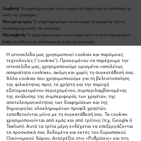
Συμβατή:
Το μηχάνημα μπορεί να λειτουργεί σε πλήρη ισχύ σε συνδυασμό με
αυτήν την μπαταρία.
Μειωμένη ισχύς:
Το μηχάνημα μπορεί να λειτουργεί σε μειωμένη ισχύ σε
συνδυασμό με αυτήν την μπαταρία.
Μη συμβατή:
Το μηχάνημα μπορεί να λειτουργεί μόνο σε πολύ περιορισμένο
βαθμό ή καθόλου σε συνδυασμό με αυτήν την μπαταρία.
Η ιστοσελίδα μας χρησιμοποιεί cookies και παρόμοιες
τεχνολογίες (“cookies”). Προκειμένου να παρέχουμε την
ιστοσελίδα μας, χρησιμοποιούμε ορισμένα «απολύτως
Περισσότερα για τις επαναφορτιζόμενες
απαραίτητα cookies», ακόμη και χωρίς τη συγκατάθεσή σας.
Άλλα cookies που χρησιμοποιούμε για τη βελτιστοποίηση
μπαταρίες STIHL
της φιλικότητας προς το χρήστη και την παροχή
εξατομικευμένου περιεχομένου, συμπεριλαμβανομένης
της ανάλυσης της συμπεριφοράς των χρηστών, της
αποτελεσματικότητας των διαφημίσεων και της
δημιουργίας ολοκληρωμένων προφίλ χρηστών,
τοποθετούνται μόνο με τη συγκατάθεσή σας. Τα cookies
χρησιμοποιούνται από εμάς και από τρίτους (π.χ. Google ή
Tealium). Αυτά τα τρίτα μέρη ενδέχεται να επεξεργάζονται
τα προσωπικά σας δεδομένα και εκτός του Ευρωπαϊκού
Οικονομικού Χώρου. Ανατρέξτε στις «Ρυθμίσεις» και στη