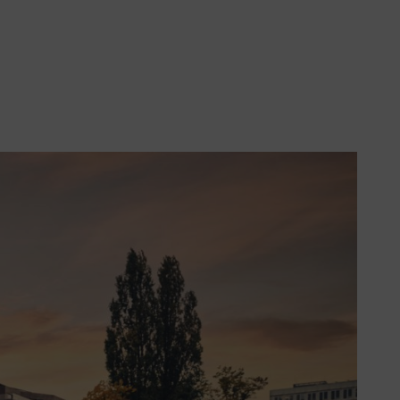
τε τώρα τα αποδοτικά επαναφορτιζόμενα μηχανήματα STIHL