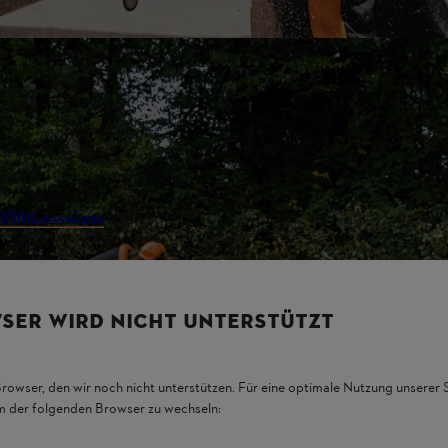
 επαγγελματικές εφαρμογές. Χάρη στις εξειδικευμένες
ία και σας προσφέρει τις καλύτερες υπηρεσίες εξυπηρέτησης
 STIHL κοντά σας
και δείτε το και μόνοι σας.
ς STIHL
SER WIRD NICHT UNTERSTÜTZT
ταρίας, λάμας και αλυσίδας και θα σας βοηθήσει να βρείτε την ιδανι
Browser, den wir noch nicht unterstützen. Für eine optimale Nutzung unserer
em der folgenden Browser zu wechseln: