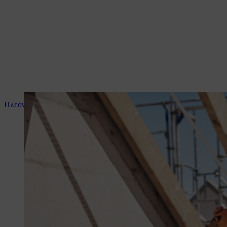
Πλεονεκτήματα της επαναφορτιζόμενης μπαταρίας STIHL