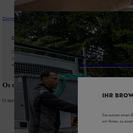
Σύστημα STIHL AP
Ο συνεργάτης σας για επαγγελματικές εφαρμογές
Ο πιστοποιημένος αντιπρόσωπος STIHL είναι ο συνεργάτης σας για
γνώσεις και την εμπειρία, σας βοηθά να επιλέξετε τα σωστά εργαλε
πελατών και συντήρησης. Βρείτε έναν
πιστοποιημένο αντιπρόσωπο
Οι σύμβουλοι προϊόντων και αξεσουάρ τη
IHR BROW
Ο πιστοποιημένος αντιπρόσωπος θα σας διευκολύνει στην επιλογή μπα
Sie nutzen einen 
wir Ihnen, zu ein