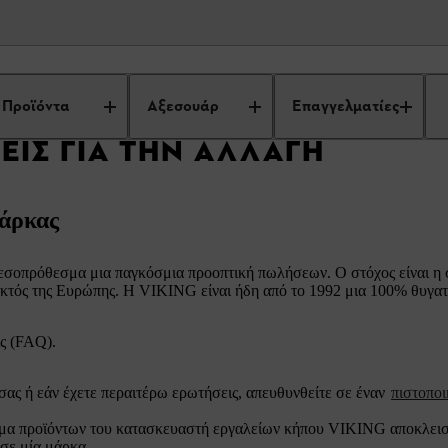
Συχνές Ερωτήσεις
VIKING
Προϊόντα
Αξεσουάρ
Επαγγελματίες
ΕΙΣ ΓΙΑ ΤΗΝ ΑΛΛΑΓΉ
μάρκας
μεσοπρόθεσμα μια παγκόσμια προοπτική πωλήσεων. Ο στόχος είναι η
εκτός της Ευρώπης. Η VIKING είναι ήδη από το 1992 μια 100% θυγα
ις (FAQ).
σας ή εάν έχετε περαιτέρω ερωτήσεις, απευθυνθείτε σε έναν
πιστοπο
κάμα προϊόντων του κατασκευαστή εργαλείων κήπου VIKING αποκλεισ
σε μία μάρκα.