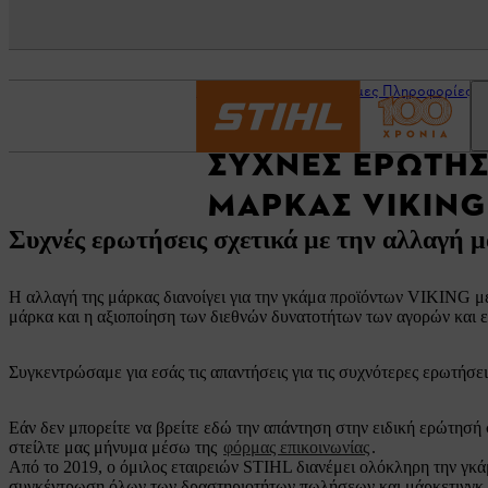
Αρχική σελίδα
Χρήσιμες Πληροφορίες
ΣΥΧΝΈΣ ΕΡΩΤΉΣ
ΜΆΡΚΑΣ VIKING
Συχνές ερωτήσεις σχετικά με την αλλαγή 
Η αλλαγή της μάρκας διανοίγει για την γκάμα προϊόντων VIKING 
μάρκα και η αξιοποίηση των διεθνών δυνατοτήτων των αγορών και 
Συγκεντρώσαμε για εσάς τις απαντήσεις για τις συχνότερες ερωτήσε
Εάν δεν μπορείτε να βρείτε εδώ την απάντηση στην ειδική ερώτησή 
στείλτε μας μήνυμα μέσω της
φόρμας επικοινωνίας
.
Από το 2019, ο όμιλος εταιρειών STIHL διανέμει ολόκληρη την γ
συγκέντρωση όλων των δραστηριοτήτων πωλήσεων και μάρκετινγκ 