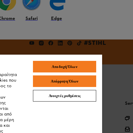
Εγγραφείτε τώρα
Chrome
Safari
Edge
#STIHL
Αποδοχή Όλων
αραίτητα
kies που
Απόρριψη Όλων
ρος το
Ανοιχτές ρυθμίσεις
των
της
STIHL Συχνές ερωτήσεις
Ser
νται
αι από
Καταχώρηση προϊόντος
τα μέρη
α και
Ερωτήσεις για την γκάμα των προϊόντων
ις