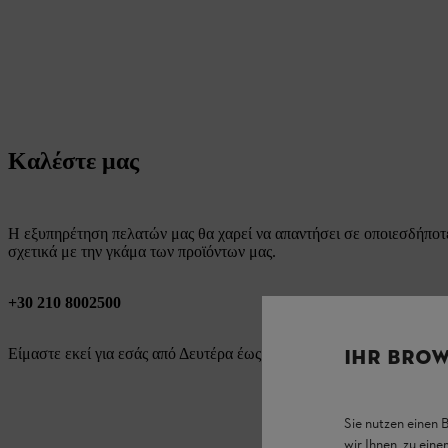
Καλέστε μας
Η εξυπηρέτηση πελατών μας θα χαρεί να απαντήσει σε οποιεσδήποτε
σχετικά με την γκάμα των προϊόντων μας.
+30 210 8002500
IHR BROW
Είμαστε εκεί για εσάς από Δευτέρα έως Παρασκευή από τις 08:30 έως 
Sie nutzen einen 
wir Ihnen, zu ein