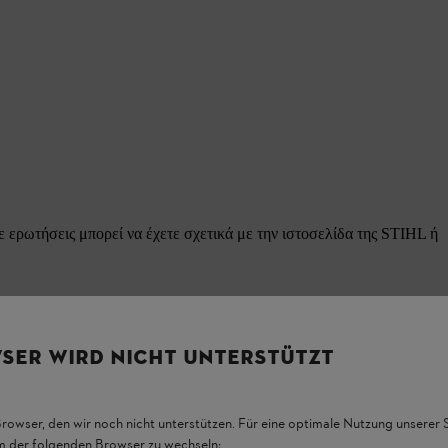
 ερωτήσεις μπορεί να έχετε σχετικά με την ιστοσελίδα της STIHL ή
SER WIRD NICHT UNTERSTÜTZT
τις 16:00 (Εξαίρεση: στις εθνικές αργίες.)
Browser, den wir noch nicht unterstützen. Für eine optimale Nutzung unserer
em der folgenden Browser zu wechseln: