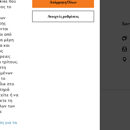
kies που
Απόρριψη Όλων
ρος το
Ανοιχτές ρυθμίσεις
των
της
STIHL Συχνές ερωτήσεις
Ser
νται
αι από
Καταχώρηση προϊόντος
τα μέρη
α και
Ερωτήσεις για την γκάμα των προϊόντων
ις
ρειες
Μπαταρίες και ηλεκτρικός εξοπλισμός
 τρίτους.
στη
Εγχειρίδια προϊοντων
ομένων
 το
λικ στο
στηρά
είτε ή να
ετε τη
λων των
α
Cookies
Νομικές πληροφορίες
η για τα