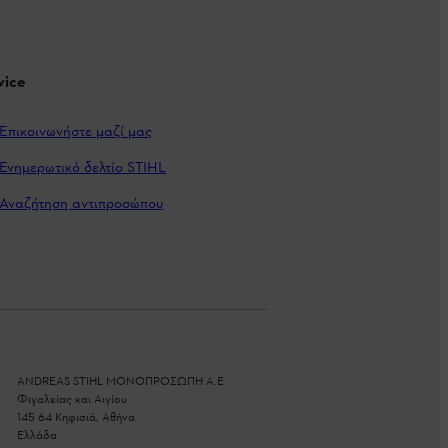
vice
Επικοινωνήστε μαζί μας
Ενημερωτικό δελτίο STIHL
Αναζήτηση αντιπροσώπου
ANDREAS STIHL ΜΟΝΟΠΡΟΣΩΠΗ A.E
Φιγαλείας και Αιγίου
145 64 Κηφισιά, Αθήνα
Ελλάδα