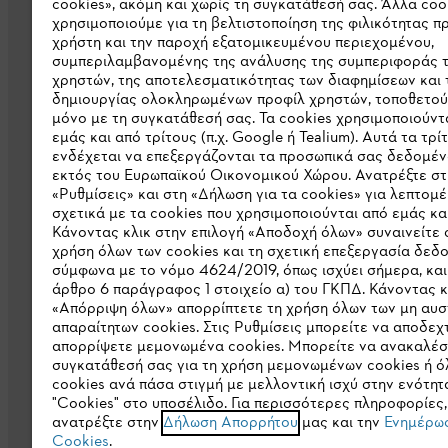
cookies», ακόμη και χωρίς τη συγκατάθεσή σας. Άλλα coo
χρησιμοποιούμε για τη βελτιστοποίηση της φιλικότητας π
χρήστη και την παροχή εξατομικευμένου περιεχομένου,
συμπεριλαμβανομένης της ανάλυσης της συμπεριφοράς 
χρηστών, της αποτελεσματικότητας των διαφημίσεων και 
Εταιρεία
δημιουργίας ολοκληρωμένων προφίλ χρηστών, τοποθετού
μόνο με τη συγκατάθεσή σας. Τα cookies χρησιμοποιούντ
Σχετικά με εμάς
εμάς και από τρίτους (π.χ. Google ή Tealium). Αυτά τα τρί
ενδέχεται να επεξεργάζονται τα προσωπικά σας δεδομέν
Λήψη καταλόγου
εκτός του Ευρωπαϊκού Οικονομικού Χώρου. Ανατρέξτε στ
«Ρυθμίσεις» και στη «Δήλωση για τα cookies» για λεπτομέ
Γραμμή ακεραιότητας STIHL
σχετικά με τα cookies που χρησιμοποιούνται από εμάς και
Κάνοντας κλικ στην επιλογή «Αποδοχή όλων» συναινείτε 
χρήση όλων των cookies και τη σχετική επεξεργασία δεδ
σύμφωνα με το νόμο 4624/2019, όπως ισχύει σήμερα, και
άρθρο 6 παράγραφος 1 στοιχείο α) του ΓΚΠΔ. Κάνοντας κ
«Απόρριψη όλων» απορρίπτετε τη χρήση όλων των μη αυ
απαραίτητων cookies. Στις Ρυθμίσεις μπορείτε να αποδεχτ
απορρίψετε μεμονωμένα cookies. Μπορείτε να ανακαλέσ
συγκατάθεσή σας για τη χρήση μεμονωμένων cookies ή ό
cookies ανά πάσα στιγμή με μελλοντική ισχύ στην ενότητ
Πολιτική απορρήτου
Νομικό κείμενο
"Cookies" στο υποσέλιδο. Για περισσότερες πληροφορίες,
ανατρέξτε στην
Δήλωση Απορρήτου
μας και την
Ενημέρωσ
Cookies
.