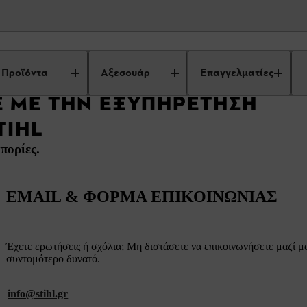
Επικοινωνήστε με την εξυπηρέτηση πελατών της STIHL
Προϊόντα
Αξεσουάρ
Επαγγελματίες
 ΜΕ ΤΗΝ ΕΞΥΠΗΡΈΤΗΣΗ
TIHL
πορίες.
EMAIL & ΦΟΡΜΑ ΕΠΙΚΟΙΝΩΝΙΑΣ
Έχετε ερωτήσεις ή σχόλια; Μη διστάσετε να επικοινωνήσετε μαζί μ
συντομότερο δυνατό.
info@stihl.gr