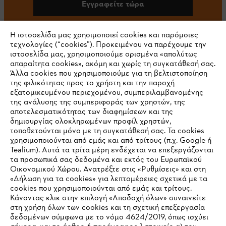
Εγγραφείτε τώρα
Η ιστοσελίδα μας χρησιμοποιεί cookies και παρόμοιες
τεχνολογίες (“cookies”). Προκειμένου να παρέχουμε την
#STIHL
ιστοσελίδα μας, χρησιμοποιούμε ορισμένα «απολύτως
απαραίτητα cookies», ακόμη και χωρίς τη συγκατάθεσή σας.
Άλλα cookies που χρησιμοποιούμε για τη βελτιστοποίηση
της φιλικότητας προς το χρήστη και την παροχή
εξατομικευμένου περιεχομένου, συμπεριλαμβανομένης
της ανάλυσης της συμπεριφοράς των χρηστών, της
αποτελεσματικότητας των διαφημίσεων και της
δημιουργίας ολοκληρωμένων προφίλ χρηστών,
τοποθετούνται μόνο με τη συγκατάθεσή σας. Τα cookies
Εταιρεία
χρησιμοποιούνται από εμάς και από τρίτους (π.χ. Google ή
Tealium). Αυτά τα τρίτα μέρη ενδέχεται να επεξεργάζονται
τα προσωπικά σας δεδομένα και εκτός του Ευρωπαϊκού
Οικονομικού Χώρου. Ανατρέξτε στις «Ρυθμίσεις» και στη
STIHL Συχνές ερωτήσεις
«Δήλωση για τα cookies» για λεπτομέρειες σχετικά με τα
cookies που χρησιμοποιούνται από εμάς και τρίτους.
Κάνοντας κλικ στην επιλογή «Αποδοχή όλων» συναινείτε
στη χρήση όλων των cookies και τη σχετική επεξεργασία
δεδομένων σύμφωνα με το νόμο 4624/2019, όπως ισχύει
Service