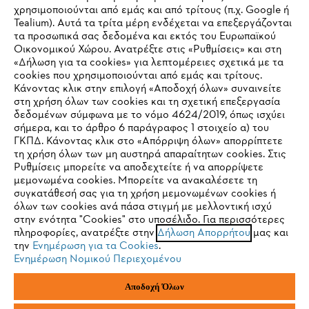
Εταιρεία
χρησιμοποιούνται από εμάς και από τρίτους (π.χ. Google ή
Tealium). Αυτά τα τρίτα μέρη ενδέχεται να επεξεργάζονται
τα προσωπικά σας δεδομένα και εκτός του Ευρωπαϊκού
Οικονομικού Χώρου. Ανατρέξτε στις «Ρυθμίσεις» και στη
STIHL Συχνές ερωτήσεις
«Δήλωση για τα cookies» για λεπτομέρειες σχετικά με τα
cookies που χρησιμοποιούνται από εμάς και τρίτους.
Κάνοντας κλικ στην επιλογή «Αποδοχή όλων» συναινείτε
στη χρήση όλων των cookies και τη σχετική επεξεργασία
δεδομένων σύμφωνα με το νόμο 4624/2019, όπως ισχύει
Service
IHR BROWSER WIRD NICHT
σήμερα, και το άρθρο 6 παράγραφος 1 στοιχείο α) του
ΓΚΠΔ. Κάνοντας κλικ στο «Απόρριψη όλων» απορρίπτετε
UNTERSTÜTZT
τη χρήση όλων των μη αυστηρά απαραίτητων cookies. Στις
Ρυθμίσεις μπορείτε να αποδεχτείτε ή να απορρίψετε
μεμονωμένα cookies. Μπορείτε να ανακαλέσετε τη
Sie nutzen einen Browser, den wir noch nicht unterstützen. Für
συγκατάθεσή σας για τη χρήση μεμονωμένων cookies ή
Πολιτική απορρήτου
Νομικό κείμενο
Cookies
eine optimale Nutzung unserer Seite empfehlen wir Ihnen, zu
όλων των cookies ανά πάσα στιγμή με μελλοντική ισχύ
στην ενότητα "Cookies" στο υποσέλιδο. Για περισσότερες
einem der folgenden Browser zu wechseln:
πληροφορίες, ανατρέξτε στην
Δήλωση Απορρήτου
μας και
Νομικές πληροφορίες
την
Ενημέρωση για τα Cookies
.
Ενημέρωση Νομικού Περιεχομένου
Firefox
Chrome
ANDREAS STIHL ΜΟΝΟΠΡΟΣΩΠΗ A.E
Αποδοχή Όλων
Φιγαλείας και Αιγίου
145 64 Κηφισιά, Αθήνα