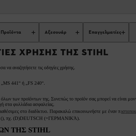
Βρείτε τις οδηγίες χρήσης της STIHL
Προϊόντα
Αξεσουάρ
Επαγγελματίες
ΓΊΕΣ ΧΡΉΣΗΣ ΤΗΣ STIHL
σα να αναζητήσετε τις οδηγίες χρήσης.
. „MS 441“ ή „FS 240“.
 όλων των προϊόντων της. Συνεπώς το προϊόν σας μπορεί να είναι μο
ή στα φυλλάδια ασφαλείας.
διαθέσιμες στο διαδίκτυο. Παρακαλώ επικοινωνήστε με έναν π
ιστοπο
 σε (), πχ. (D)DEUTSCH (=ΓΕΡΜΑΝΙΚΆ).
Ν ΤΗΣ STIHL