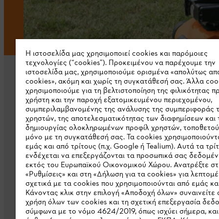
Η ιστοσελίδα μας χρησιμοποιεί cookies και παρόμοιες
τεχνολογίες (“cookies”). Προκειμένου να παρέχουμε την
ιστοσελίδα μας, χρησιμοποιούμε ορισμένα «απολύτως απ
cookies», ακόμη και χωρίς τη συγκατάθεσή σας. Άλλα coo
χρησιμοποιούμε για τη βελτιστοποίηση της φιλικότητας π
χρήστη και την παροχή εξατομικευμένου περιεχομένου,
συμπεριλαμβανομένης της ανάλυσης της συμπεριφοράς 
χρηστών, της αποτελεσματικότητας των διαφημίσεων και 
Εταιρεία
δημιουργίας ολοκληρωμένων προφίλ χρηστών, τοποθετού
μόνο με τη συγκατάθεσή σας. Τα cookies χρησιμοποιούντ
Σχετικά με εμάς
εμάς και από τρίτους (π.χ. Google ή Tealium). Αυτά τα τρί
ενδέχεται να επεξεργάζονται τα προσωπικά σας δεδομέν
Λήψη καταλόγου
εκτός του Ευρωπαϊκού Οικονομικού Χώρου. Ανατρέξτε στ
«Ρυθμίσεις» και στη «Δήλωση για τα cookies» για λεπτομέ
Γραμμή ακεραιότητας STIHL
σχετικά με τα cookies που χρησιμοποιούνται από εμάς και
Κάνοντας κλικ στην επιλογή «Αποδοχή όλων» συναινείτε 
χρήση όλων των cookies και τη σχετική επεξεργασία δεδ
σύμφωνα με το νόμο 4624/2019, όπως ισχύει σήμερα, και