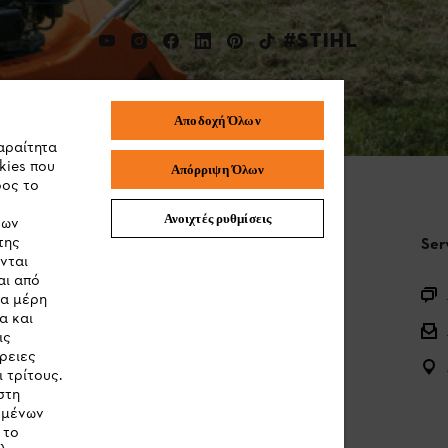
#STIHL
Αποδοχή Όλων
αραίτητα
kies που
Απόρριψη Όλων
ρος το
Ανοιχτές ρυθμίσεις
των
της
STIHL Συχνές ερωτήσεις
Ser
νται
αι από
Καταχώρηση προϊόντος
τα μέρη
α και
Ερωτήσεις για την γκάμα των προϊόντων
ις
ρειες
Μπαταρίες και ηλεκτρικός εξοπλισμός
 τρίτους.
στη
Εγχειρίδια προϊοντων
ομένων
 το