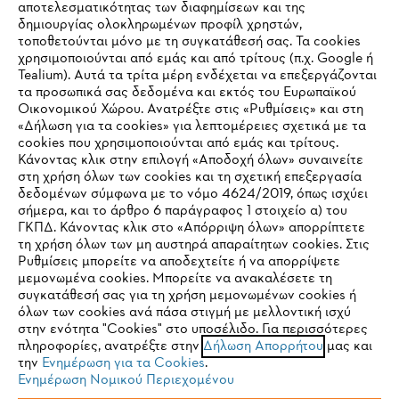
αποτελεσματικότητας των διαφημίσεων και της
δημιουργίας ολοκληρωμένων προφίλ χρηστών,
τοποθετούνται μόνο με τη συγκατάθεσή σας. Τα cookies
Εταιρεία
χρησιμοποιούνται από εμάς και από τρίτους (π.χ. Google ή
Tealium). Αυτά τα τρίτα μέρη ενδέχεται να επεξεργάζονται
τα προσωπικά σας δεδομένα και εκτός του Ευρωπαϊκού
Οικονομικού Χώρου. Ανατρέξτε στις «Ρυθμίσεις» και στη
STIHL Συχνές ερωτήσεις
«Δήλωση για τα cookies» για λεπτομέρειες σχετικά με τα
cookies που χρησιμοποιούνται από εμάς και τρίτους.
Κάνοντας κλικ στην επιλογή «Αποδοχή όλων» συναινείτε
στη χρήση όλων των cookies και τη σχετική επεξεργασία
δεδομένων σύμφωνα με το νόμο 4624/2019, όπως ισχύει
Service
IHR BROWSER WIRD NICHT
σήμερα, και το άρθρο 6 παράγραφος 1 στοιχείο α) του
ΓΚΠΔ. Κάνοντας κλικ στο «Απόρριψη όλων» απορρίπτετε
UNTERSTÜTZT
τη χρήση όλων των μη αυστηρά απαραίτητων cookies. Στις
Ρυθμίσεις μπορείτε να αποδεχτείτε ή να απορρίψετε
μεμονωμένα cookies. Μπορείτε να ανακαλέσετε τη
Sie nutzen einen Browser, den wir noch nicht unterstützen. Für
συγκατάθεσή σας για τη χρήση μεμονωμένων cookies ή
Πολιτική απορρήτου
Νομικό κείμενο
Cookies
eine optimale Nutzung unserer Seite empfehlen wir Ihnen, zu
όλων των cookies ανά πάσα στιγμή με μελλοντική ισχύ
στην ενότητα "Cookies" στο υποσέλιδο. Για περισσότερες
einem der folgenden Browser zu wechseln:
πληροφορίες, ανατρέξτε στην
Δήλωση Απορρήτου
μας και
Νομικές πληροφορίες
την
Ενημέρωση για τα Cookies
.
Ενημέρωση Νομικού Περιεχομένου