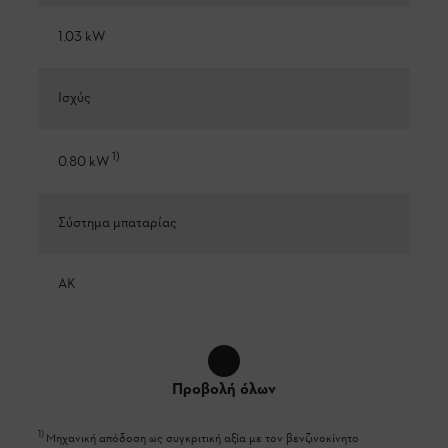
1.03 kW
Ισχύς
1
)
0.80 kW
Σύστημα μπαταρίας
AK
Προβολή όλων
1
)
Μηχανική απόδοση ως συγκριτική αξία με τον βενζινοκίνητο