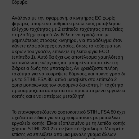
θόρυβο.
Ανάλογα με την εφαρμογή, ο κινητήρας EC χωρίς
ψήκτρες μπορεί να ρυθμιστεί μέσω ενός μεταβλητού
ελέγχου ταχύτητας με 2 επίπεδα ταχύτητας απευθείας
στη λαβή χειρισμού. Αν θέλετε να εργάζεστε με
χαμηλότερες στροφές κινητήρα, για παράδειγμα όταν
κάνετε ελαφρότερες εργασίες, όπως το κούρεμα των
άκρων του γκαζόν, επιλέξτε τη λειτουργία ECO
(επίπεδο 1). Αυτό θα έχει ως αποτέλεσμα χαμηλότερη
κατανάλωση ενέργειας και μπορεί να παρατείνει τη
διάρκεια ζωής της μπαταρίας. Αν χρειάζεστε πλήρη
ταχύτητα για να κουρέψετε θάμνους και πυκνό γρασίδι
με το STIHL FSA 80, απλά μεταβείτε στο επίπεδο 2
χρησιμοποιώντας τον συρόμενο διακόπτη. Η ταχύτητα
προσαρμόζεται αυτόματα στο προσαρτημένο εργαλείο
κοπής και είναι απείρως μεταβλητή.
Το επαναφορτιζόμενο χορτοκοπτικό STIHL FSA 80 έχει
σχεδιαστεί ειδικά για να χρησιμοποιείτε με μεταλλικά
εργαλεία κοπής. Είναι εξοπλισμένο με τη λεπίδα κοπής
χόρτου STIHL 230-2 στον βασικό εξοπλισμό. Μπορείτε
επίσης να επιλέξετε από μια μεγάλη γκάμα άλλων