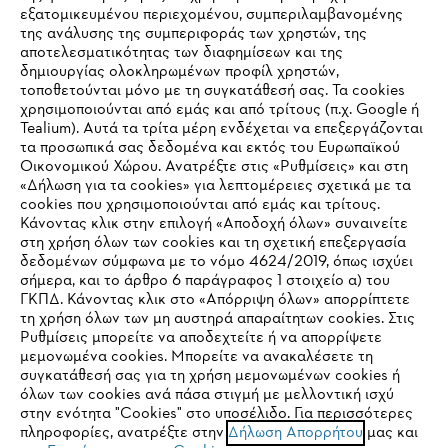
εξατομικευμένου περιεχομένου, συμπεριλαμβανομένης
της ανάλυσης της συμπεριφοράς των χρηστών, της
αποτελεσματικότητας των διαφημίσεων και της
δημιουργίας ολοκληρωμένων προφίλ χρηστών,
τοποθετούνται μόνο με τη συγκατάθεσή σας. Τα cookies
Εταιρεία
χρησιμοποιούνται από εμάς και από τρίτους (π.χ. Google ή
Tealium). Αυτά τα τρίτα μέρη ενδέχεται να επεξεργάζονται
τα προσωπικά σας δεδομένα και εκτός του Ευρωπαϊκού
Οικονομικού Χώρου. Ανατρέξτε στις «Ρυθμίσεις» και στη
STIHL Συχνές ερωτήσεις
«Δήλωση για τα cookies» για λεπτομέρειες σχετικά με τα
cookies που χρησιμοποιούνται από εμάς και τρίτους.
Κάνοντας κλικ στην επιλογή «Αποδοχή όλων» συναινείτε
στη χρήση όλων των cookies και τη σχετική επεξεργασία
δεδομένων σύμφωνα με το νόμο 4624/2019, όπως ισχύει
Service
IHR BROWSER WIRD NICHT
σήμερα, και το άρθρο 6 παράγραφος 1 στοιχείο α) του
ΓΚΠΔ. Κάνοντας κλικ στο «Απόρριψη όλων» απορρίπτετε
UNTERSTÜTZT
τη χρήση όλων των μη αυστηρά απαραίτητων cookies. Στις
Ρυθμίσεις μπορείτε να αποδεχτείτε ή να απορρίψετε
μεμονωμένα cookies. Μπορείτε να ανακαλέσετε τη
Sie nutzen einen Browser, den wir noch nicht unterstützen. Für
συγκατάθεσή σας για τη χρήση μεμονωμένων cookies ή
Πολιτική απορρήτου
Νομικό κείμενο
Cookies
eine optimale Nutzung unserer Seite empfehlen wir Ihnen, zu
όλων των cookies ανά πάσα στιγμή με μελλοντική ισχύ
στην ενότητα "Cookies" στο υποσέλιδο. Για περισσότερες
einem der folgenden Browser zu wechseln:
πληροφορίες, ανατρέξτε στην
Δήλωση Απορρήτου
μας και
Νομικές πληροφορίες