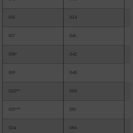
0
015
034
017
041
E
018*
042
E
019
045
E
020**
050
E
021***
051
M
024
056