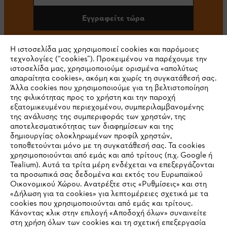
Εγγραφείτε τώρα
Η ιστοσελίδα μας χρησιμοποιεί cookies και παρόμοιες
τεχνολογίες (“cookies”). Προκειμένου να παρέχουμε την
#STIHL
ιστοσελίδα μας, χρησιμοποιούμε ορισμένα «απολύτως
απαραίτητα cookies», ακόμη και χωρίς τη συγκατάθεσή σας.
Άλλα cookies που χρησιμοποιούμε για τη βελτιστοποίηση
της φιλικότητας προς το χρήστη και την παροχή
εξατομικευμένου περιεχομένου, συμπεριλαμβανομένης
της ανάλυσης της συμπεριφοράς των χρηστών, της
αποτελεσματικότητας των διαφημίσεων και της
δημιουργίας ολοκληρωμένων προφίλ χρηστών,
τοποθετούνται μόνο με τη συγκατάθεσή σας. Τα cookies
Εταιρεία
χρησιμοποιούνται από εμάς και από τρίτους (π.χ. Google ή
Tealium). Αυτά τα τρίτα μέρη ενδέχεται να επεξεργάζονται
τα προσωπικά σας δεδομένα και εκτός του Ευρωπαϊκού
Οικονομικού Χώρου. Ανατρέξτε στις «Ρυθμίσεις» και στη
STIHL Συχνές ερωτήσεις
«Δήλωση για τα cookies» για λεπτομέρειες σχετικά με τα
cookies που χρησιμοποιούνται από εμάς και τρίτους.
Κάνοντας κλικ στην επιλογή «Αποδοχή όλων» συναινείτε
στη χρήση όλων των cookies και τη σχετική επεξεργασία