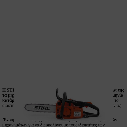
Η STIHL δεσμεύεται ότι θα διαθέτει ανταλλακτικά για όλα της
τα μηχανήματα για τουλάχιστον 10 χρόνια από την ημερομηνία
κατάργησης του μοντέλου.
(Στην πράξη έχουμε δει ότι αυτό το
διάστημα για πολλά μοντέλα υπερβαίνει κατά πολύ τα 10 χρόνια.)
Έχουμε λοιπόν εφαρμόσει ένα πρόγραμμα απόσυρση παλαιών
μηχανημάτων για να διευκολύνουμε τους ιδιοκτήτες των