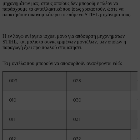
μηχανημάτων μας, στους οποίους δεν μπορούμε πλέον να
παράσχουμε τα ανταλλακτικά που ίσως χρειαστούν, ώστε να
αποκτήσουν οικονομικότερα το επόμενο STIHL μηχάνημα τους.
Η εν λόγω ενέργεια ισχύει μόνο για απόσυρση μηχανημάτων
STIHL, και μάλιστα συγκεκριμένων μοντέλων, των οποίων η
παραγωγή έχει προ πολλού σταματήσει.
Τα μοντέλα που μπορούν να αποσυρθούν αναφέρονται εδώ:
009
028
0
0
010
030
0
011
031
0
012
032