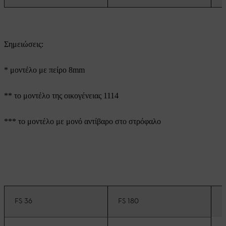
Σημειώσεις:
* μοντέλο με πείρο 8mm
** το μοντέλο της οικογένειας 1114
*** το μοντέλο με μονό αντίβαρο στο στρόφαλο
FS 36
FS 180
F