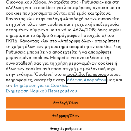
Οικονομικού Χώρου. Ανατρέξτε στις «Ρυθμίσεις» και στη
STIHL Συχνές ερωτήσεις
«Δήλωση για τα cookies» για λεπτομέρειες σχετικά με τα
cookies που χρησιμοποιούνται από εμάς και τρίτους.
Κάνοντας κλικ στην επιλογή «Αποδοχή όλων» συναινείτε
στη χρήση όλων των cookies και τη σχετική επεξεργασία
δεδομένων σύμφωνα με το νόμο 4624/2019, όπως ισχύει
Service
IHR BROWSER WIRD NICHT
σήμερα, και το άρθρο 6 παράγραφος 1 στοιχείο α) του
ΓΚΠΔ. Κάνοντας κλικ στο «Απόρριψη όλων» απορρίπτετε
UNTERSTÜTZT
τη χρήση όλων των μη αυστηρά απαραίτητων cookies. Στις
Ρυθμίσεις μπορείτε να αποδεχτείτε ή να απορρίψετε
μεμονωμένα cookies. Μπορείτε να ανακαλέσετε τη
Sie nutzen einen Browser, den wir noch nicht unterstützen. Für
συγκατάθεσή σας για τη χρήση μεμονωμένων cookies ή
Πολιτική απορρήτου
Νομικό κείμενο
Cookies
eine optimale Nutzung unserer Seite empfehlen wir Ihnen, zu
όλων των cookies ανά πάσα στιγμή με μελλοντική ισχύ
στην ενότητα "Cookies" στο υποσέλιδο. Για περισσότερες
einem der folgenden Browser zu wechseln:
πληροφορίες, ανατρέξτε στην
Δήλωση Απορρήτου
μας και
Νομικές πληροφορίες
την
Ενημέρωση για τα Cookies
.
Ενημέρωση Νομικού Περιεχομένου
Firefox
Chrome
ANDREAS STIHL ΜΟΝΟΠΡΟΣΩΠΗ A.E
Αποδοχή Όλων
Φιγαλείας και Αιγίου
145 64 Κηφισιά, Αθήνα
Safari
Edge
Ελλάδα
Απόρριψη Όλων
Ανοιχτές ρυθμίσεις