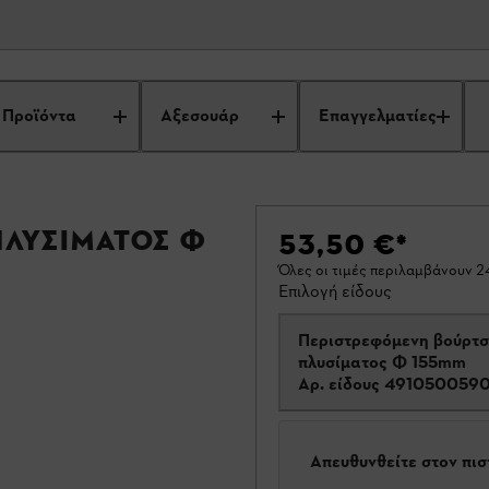
Προϊόντα
Αξεσουάρ
Επαγγελματίες
λυσίματος Φ
53,50 €
*
S
Όλες οι τιμές περιλαμβάνουν 
Επιλογή είδους
Περιστρεφόμενη βούρτ
πλυσίματος Φ 155mm
Αρ. είδους
491050059
Απευθυνθείτε στον πι