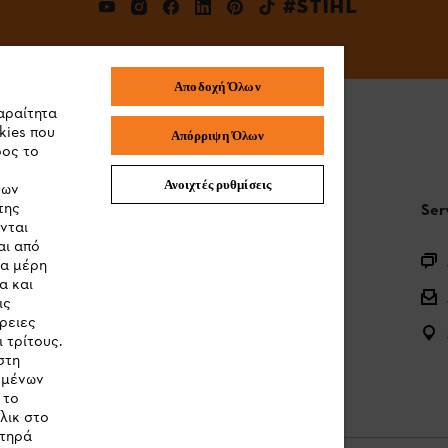
#STIHL
Αποδοχή Όλων
αραίτητα
kies που
Απόρριψη Όλων
ρος το
Ανοιχτές ρυθμίσεις
των
της
STIHL Συχνές ερωτήσεις
Ser
νται
αι από
Καταχώρηση προϊόντος
τα μέρη
α και
Ερωτήσεις για την γκάμα των προϊόντων
ις
ρειες
Μπαταρίες και ηλεκτρικός εξοπλισμός
 τρίτους.
στη
Εγχειρίδια προϊοντων
ομένων
 το
λικ στο
στηρά