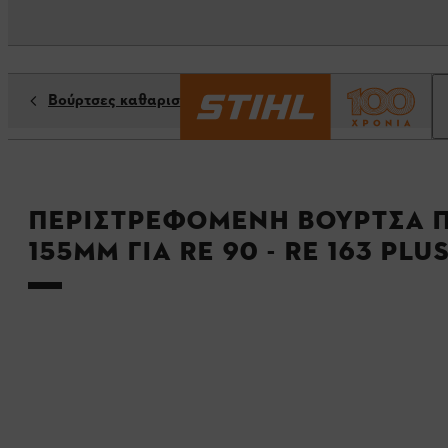
Βούρτσες καθαριστές επιφανειών
Περιστρεφόμενη βούρτσα π
155mm για RE 90 - RE 163 PLU