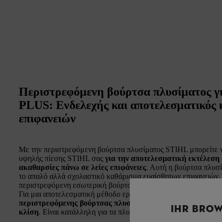
Περιστρεφόμενη βούρτσα πλυσίματος γ
PLUS: Ενδελεχής και αποτελεσματικός
επιφανειών
Με την περιστρεφόμενη βούρτσα πλυσίματος STIHL μπορείτε ν
υψηλής πίεσης STIHL σας
για την αποτελεσματική εκτέλεση 
ακαθαρσίες πάνω σε λείες επιφάνειες
. Αυτή η βούρτσα πλυσ
το απαλό αλλά σχολαστικό καθάρισμα ευαίσθητων επιφανειών.
περιστρεφόμενη εσωτερική βούρτσα που αφαιρεί αποτελεσματι
Για μια αποτελεσματική μέθοδο εργασίας, μπορείτε να προσαρ
περιστρεφόμενης βούρτσας πλυσίματος
ώστε να μπορείτε να
IHR BROW
κλίση
. Είναι κατάλληλη για τα πλυστικά υψηλής πίεσης
STIHL