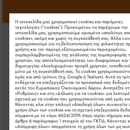
Η ιστοσελίδα μας χρησιμοποιεί cookies και παρόμοιες
τεχνολογίες (“cookies”). Προκειμένου να παρέχουμε την
ιστοσελίδα μας, χρησιμοποιούμε ορισμένα «απολύτως απ
cookies», ακόμη και χωρίς τη συγκατάθεσή σας. Άλλα coo
χρησιμοποιούμε για τη βελτιστοποίηση της φιλικότητας π
χρήστη και την παροχή εξατομικευμένου περιεχομένου,
συμπεριλαμβανομένης της ανάλυσης της συμπεριφοράς 
χρηστών, της αποτελεσματικότητας των διαφημίσεων και 
Εταιρεία
δημιουργίας ολοκληρωμένων προφίλ χρηστών, τοποθετού
μόνο με τη συγκατάθεσή σας. Τα cookies χρησιμοποιούντ
Σχετικά με εμάς
εμάς και από τρίτους (π.χ. Google ή Tealium). Αυτά τα τρί
ενδέχεται να επεξεργάζονται τα προσωπικά σας δεδομέν
Λήψη καταλόγου
εκτός του Ευρωπαϊκού Οικονομικού Χώρου. Ανατρέξτε στ
«Ρυθμίσεις» και στη «Δήλωση για τα cookies» για λεπτομέ
Γραμμή ακεραιότητας STIHL
σχετικά με τα cookies που χρησιμοποιούνται από εμάς και
Κάνοντας κλικ στην επιλογή «Αποδοχή όλων» συναινείτε 
χρήση όλων των cookies και τη σχετική επεξεργασία δεδ
σύμφωνα με το νόμο 4624/2019, όπως ισχύει σήμερα, και
άρθρο 6 παράγραφος 1 στοιχείο α) του ΓΚΠΔ. Κάνοντας κ
«Απόρριψη όλων» απορρίπτετε τη χρήση όλων των μη αυ