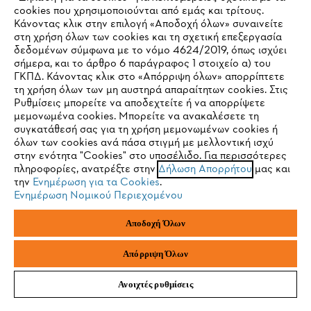
cookies που χρησιμοποιούνται από εμάς και τρίτους.
Κάνοντας κλικ στην επιλογή «Αποδοχή όλων» συναινείτε
στη χρήση όλων των cookies και τη σχετική επεξεργασία
δεδομένων σύμφωνα με το νόμο 4624/2019, όπως ισχύει
Μέσα ατομικής προστασίας
IHR BROWSER WIRD NICHT
σήμερα, και το άρθρο 6 παράγραφος 1 στοιχείο α) του
ΓΚΠΔ. Κάνοντας κλικ στο «Απόρριψη όλων» απορρίπτετε
UNTERSTÜTZT
τη χρήση όλων των μη αυστηρά απαραίτητων cookies. Στις
Ρυθμίσεις μπορείτε να αποδεχτείτε ή να απορρίψετε
μεμονωμένα cookies. Μπορείτε να ανακαλέσετε τη
ΜΗ ΧΑΝΕΤΕ ΤΙΠΟΤΑ ΠΙΑ ΜΕ ΤΟ
Sie nutzen einen Browser, den wir noch nicht unterstützen. Für
συγκατάθεσή σας για τη χρήση μεμονωμένων cookies ή
eine optimale Nutzung unserer Seite empfehlen wir Ihnen, zu
όλων των cookies ανά πάσα στιγμή με μελλοντική ισχύ
ΕΝΗΜΕΡΩΤΙΚΟ ΔΕΛΤΙΟ ΤΗΣ STIHL.
στην ενότητα "Cookies" στο υποσέλιδο. Για περισσότερες
einem der folgenden Browser zu wechseln:
πληροφορίες, ανατρέξτε στην
Δήλωση Απορρήτου
μας και
την
Ενημέρωση για τα Cookies
.
Διεύθυνση email
Ενημέρωση Νομικού Περιεχομένου
Firefox
Chrome
Αποδοχή Όλων
Safari
Edge
Εγγραφείτε τώρα
Απόρριψη Όλων
Ανοιχτές ρυθμίσεις