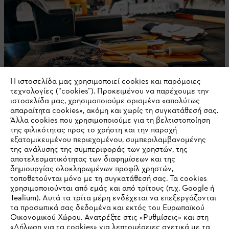
Η ιστοσελίδα μας χρησιμοποιεί cookies και παρόμοιες
τεχνολογίες (“cookies”). Προκειμένου να παρέχουμε την
ιστοσελίδα μας, χρησιμοποιούμε ορισμένα «απολύτως
απαραίτητα cookies», ακόμη και χωρίς τη συγκατάθεσή σας.
Άλλα cookies που χρησιμοποιούμε για τη βελτιστοποίηση
Καύσιμα, λάδια και λιπαντικά
της φιλικότητας προς το χρήστη και την παροχή
εξατομικευμένου περιεχομένου, συμπεριλαμβανομένης
της ανάλυσης της συμπεριφοράς των χρηστών, της
αποτελεσματικότητας των διαφημίσεων και της
δημιουργίας ολοκληρωμένων προφίλ χρηστών,
τοποθετούνται μόνο με τη συγκατάθεσή σας. Τα cookies
χρησιμοποιούνται από εμάς και από τρίτους (π.χ. Google ή
Tealium). Αυτά τα τρίτα μέρη ενδέχεται να επεξεργάζονται
τα προσωπικά σας δεδομένα και εκτός του Ευρωπαϊκού
Οικονομικού Χώρου. Ανατρέξτε στις «Ρυθμίσεις» και στη
«Δήλωση για τα cookies» για λεπτομέρειες σχετικά με τα