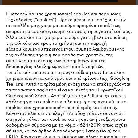
Η ιστοσελίδα μας χρησιμοποιεί cookies και παρόμοιες
τεχνολογίες (“cookies”). Προκειμένου να παρέχουμε την
#STIHL
ιστοσελίδα μας, χρησιμοποιούμε ορισμένα «απολύτως
απαραίτητα cookies», ακόμη και χωρίς τη συγκατάθεσή σας.
Άλλα cookies που χρησιμοποιούμε για τη βελτιστοποίηση
της φιλικότητας προς το χρήστη και την παροχή
εξατομικευμένου περιεχομένου, συμπεριλαμβανομένης
της ανάλυσης της συμπεριφοράς των χρηστών, της
αποτελεσματικότητας των διαφημίσεων και της
δημιουργίας ολοκληρωμένων προφίλ χρηστών,
τοποθετούνται μόνο με τη συγκατάθεσή σας. Τα cookies
Εταιρεία
χρησιμοποιούνται από εμάς και από τρίτους (π.χ. Google ή
Tealium). Αυτά τα τρίτα μέρη ενδέχεται να επεξεργάζονται
τα προσωπικά σας δεδομένα και εκτός του Ευρωπαϊκού
Οικονομικού Χώρου. Ανατρέξτε στις «Ρυθμίσεις» και στη
STIHL Συχνές ερωτήσεις
«Δήλωση για τα cookies» για λεπτομέρειες σχετικά με τα
cookies που χρησιμοποιούνται από εμάς και τρίτους.
Κάνοντας κλικ στην επιλογή «Αποδοχή όλων» συναινείτε
στη χρήση όλων των cookies και τη σχετική επεξεργασία
δεδομένων σύμφωνα με το νόμο 4624/2019, όπως ισχύει
Service
IHR BROWSER WIRD NICHT
σήμερα, και το άρθρο 6 παράγραφος 1 στοιχείο α) του
ΓΚΠΔ. Κάνοντας κλικ στο «Απόρριψη όλων» απορρίπτετε