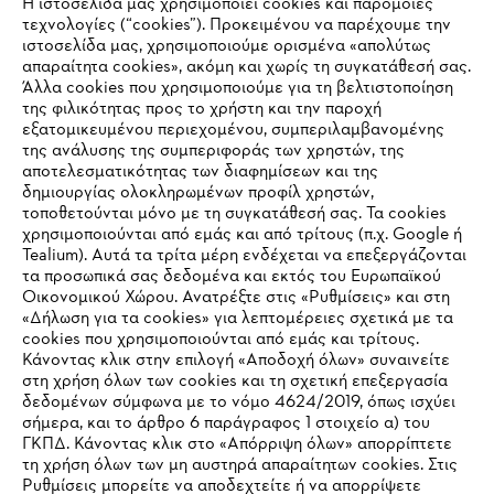
Η ιστοσελίδα μας χρησιμοποιεί cookies και παρόμοιες
τεχνολογίες (“cookies”). Προκειμένου να παρέχουμε την
#STIHL
ιστοσελίδα μας, χρησιμοποιούμε ορισμένα «απολύτως
απαραίτητα cookies», ακόμη και χωρίς τη συγκατάθεσή σας.
Άλλα cookies που χρησιμοποιούμε για τη βελτιστοποίηση
της φιλικότητας προς το χρήστη και την παροχή
εξατομικευμένου περιεχομένου, συμπεριλαμβανομένης
της ανάλυσης της συμπεριφοράς των χρηστών, της
αποτελεσματικότητας των διαφημίσεων και της
δημιουργίας ολοκληρωμένων προφίλ χρηστών,
τοποθετούνται μόνο με τη συγκατάθεσή σας. Τα cookies
Εταιρεία
χρησιμοποιούνται από εμάς και από τρίτους (π.χ. Google ή
Tealium). Αυτά τα τρίτα μέρη ενδέχεται να επεξεργάζονται
τα προσωπικά σας δεδομένα και εκτός του Ευρωπαϊκού
Οικονομικού Χώρου. Ανατρέξτε στις «Ρυθμίσεις» και στη
STIHL Συχνές ερωτήσεις
«Δήλωση για τα cookies» για λεπτομέρειες σχετικά με τα
cookies που χρησιμοποιούνται από εμάς και τρίτους.
Κάνοντας κλικ στην επιλογή «Αποδοχή όλων» συναινείτε
στη χρήση όλων των cookies και τη σχετική επεξεργασία
δεδομένων σύμφωνα με το νόμο 4624/2019, όπως ισχύει
Service
IHR BROWSER WIRD NICHT
σήμερα, και το άρθρο 6 παράγραφος 1 στοιχείο α) του
ΓΚΠΔ. Κάνοντας κλικ στο «Απόρριψη όλων» απορρίπτετε
UNTERSTÜTZT
τη χρήση όλων των μη αυστηρά απαραίτητων cookies. Στις
Ρυθμίσεις μπορείτε να αποδεχτείτε ή να απορρίψετε