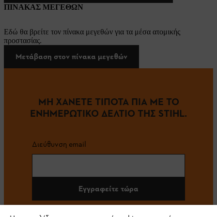
ΠΙΝΑΚΑΣ ΜΕΓΕΘΩΝ
Εδώ θα βρείτε τον πίνακα μεγεθών για τα μέσα ατομικής
προστασίας.
Μετάβαση στον πίνακα μεγεθών
ΜΗ ΧΑΝΕΤΕ ΤΙΠΟΤΑ ΠΙΑ ΜΕ ΤΟ
ΕΝΗΜΕΡΩΤΙΚΟ ΔΕΛΤΙΟ ΤΗΣ STIHL.
Διεύθυνση email
Εγγραφείτε τώρα