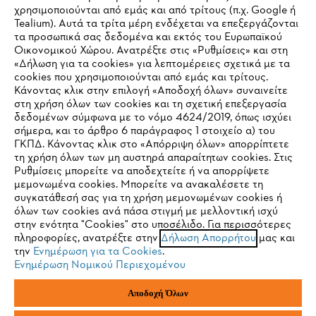
Εταιρεία
χρησιμοποιούνται από εμάς και από τρίτους (π.χ. Google ή
Tealium). Αυτά τα τρίτα μέρη ενδέχεται να επεξεργάζονται
τα προσωπικά σας δεδομένα και εκτός του Ευρωπαϊκού
Οικονομικού Χώρου. Ανατρέξτε στις «Ρυθμίσεις» και στη
STIHL Συχνές ερωτήσεις
«Δήλωση για τα cookies» για λεπτομέρειες σχετικά με τα
cookies που χρησιμοποιούνται από εμάς και τρίτους.
Κάνοντας κλικ στην επιλογή «Αποδοχή όλων» συναινείτε
στη χρήση όλων των cookies και τη σχετική επεξεργασία
δεδομένων σύμφωνα με το νόμο 4624/2019, όπως ισχύει
Service
IHR BROWSER WIRD NICHT
σήμερα, και το άρθρο 6 παράγραφος 1 στοιχείο α) του
ΓΚΠΔ. Κάνοντας κλικ στο «Απόρριψη όλων» απορρίπτετε
UNTERSTÜTZT
τη χρήση όλων των μη αυστηρά απαραίτητων cookies. Στις
Ρυθμίσεις μπορείτε να αποδεχτείτε ή να απορρίψετε
μεμονωμένα cookies. Μπορείτε να ανακαλέσετε τη
Sie nutzen einen Browser, den wir noch nicht unterstützen. Für
συγκατάθεσή σας για τη χρήση μεμονωμένων cookies ή
Πολιτική απορρήτου
Νομικό κείμενο
Cookies
eine optimale Nutzung unserer Seite empfehlen wir Ihnen, zu
όλων των cookies ανά πάσα στιγμή με μελλοντική ισχύ
στην ενότητα "Cookies" στο υποσέλιδο. Για περισσότερες
einem der folgenden Browser zu wechseln:
πληροφορίες, ανατρέξτε στην
Δήλωση Απορρήτου
μας και
Νομικές πληροφορίες
την
Ενημέρωση για τα Cookies
.
Ενημέρωση Νομικού Περιεχομένου
Firefox
Chrome
ANDREAS STIHL ΜΟΝΟΠΡΟΣΩΠΗ A.E
Αποδοχή Όλων
Φιγαλείας και Αιγίου
145 64 Κηφισιά, Αθήνα