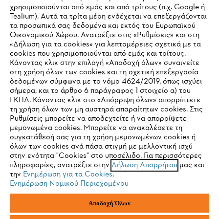
Εταιρεία
χρησιμοποιούνται από εμάς και από τρίτους (π.χ. Google ή
Tealium). Αυτά τα τρίτα μέρη ενδέχεται να επεξεργάζονται
τα προσωπικά σας δεδομένα και εκτός του Ευρωπαϊκού
Οικονομικού Χώρου. Ανατρέξτε στις «Ρυθμίσεις» και στη
STIHL Συχνές ερωτήσεις
«Δήλωση για τα cookies» για λεπτομέρειες σχετικά με τα
cookies που χρησιμοποιούνται από εμάς και τρίτους.
Κάνοντας κλικ στην επιλογή «Αποδοχή όλων» συναινείτε
στη χρήση όλων των cookies και τη σχετική επεξεργασία
δεδομένων σύμφωνα με το νόμο 4624/2019, όπως ισχύει
Service
IHR BROWSER WIRD NICHT
σήμερα, και το άρθρο 6 παράγραφος 1 στοιχείο α) του
ΓΚΠΔ. Κάνοντας κλικ στο «Απόρριψη όλων» απορρίπτετε
UNTERSTÜTZT
τη χρήση όλων των μη αυστηρά απαραίτητων cookies. Στις
Ρυθμίσεις μπορείτε να αποδεχτείτε ή να απορρίψετε
μεμονωμένα cookies. Μπορείτε να ανακαλέσετε τη
Sie nutzen einen Browser, den wir noch nicht unterstützen. Für
συγκατάθεσή σας για τη χρήση μεμονωμένων cookies ή
Πολιτική απορρήτου
Νομικό κείμενο
Cookies
eine optimale Nutzung unserer Seite empfehlen wir Ihnen, zu
όλων των cookies ανά πάσα στιγμή με μελλοντική ισχύ
στην ενότητα "Cookies" στο υποσέλιδο. Για περισσότερες
einem der folgenden Browser zu wechseln:
πληροφορίες, ανατρέξτε στην
Δήλωση Απορρήτου
μας και
Νομικές πληροφορίες
την
Ενημέρωση για τα Cookies
.
Ενημέρωση Νομικού Περιεχομένου
Firefox
Chrome
ANDREAS STIHL ΜΟΝΟΠΡΟΣΩΠΗ A.E
Αποδοχή Όλων
Φιγαλείας και Αιγίου
145 64 Κηφισιά, Αθήνα