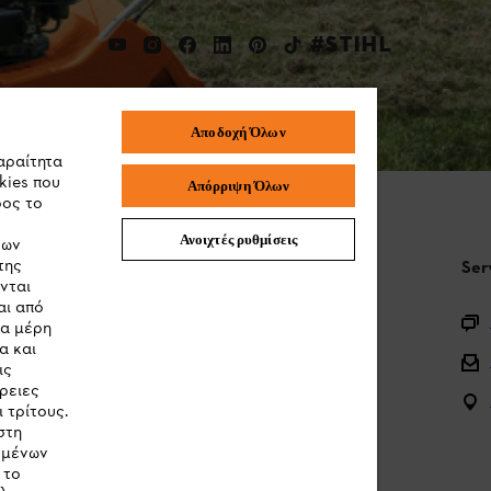
#STIHL
Αποδοχή Όλων
αραίτητα
kies που
Απόρριψη Όλων
ρος το
Ανοιχτές ρυθμίσεις
των
της
STIHL Συχνές ερωτήσεις
Ser
νται
αι από
Καταχώρηση προϊόντος
τα μέρη
α και
Ερωτήσεις για την γκάμα των προϊόντων
ις
ρειες
Μπαταρίες και ηλεκτρικός εξοπλισμός
 τρίτους.
στη
Εγχειρίδια προϊοντων
ομένων
 το