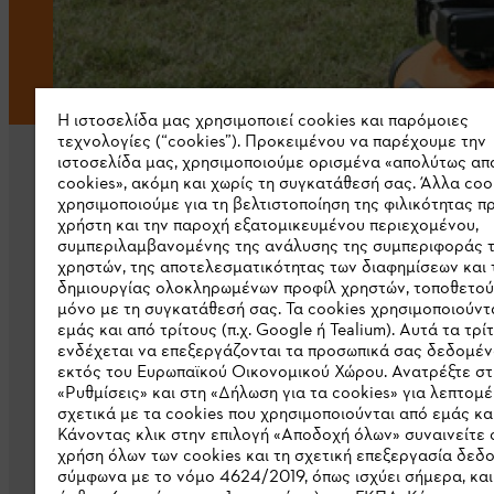
Η ιστοσελίδα μας χρησιμοποιεί cookies και παρόμοιες
τεχνολογίες (“cookies”). Προκειμένου να παρέχουμε την
ιστοσελίδα μας, χρησιμοποιούμε ορισμένα «απολύτως απ
cookies», ακόμη και χωρίς τη συγκατάθεσή σας. Άλλα coo
χρησιμοποιούμε για τη βελτιστοποίηση της φιλικότητας π
χρήστη και την παροχή εξατομικευμένου περιεχομένου,
συμπεριλαμβανομένης της ανάλυσης της συμπεριφοράς 
χρηστών, της αποτελεσματικότητας των διαφημίσεων και 
Εταιρεία
δημιουργίας ολοκληρωμένων προφίλ χρηστών, τοποθετού
μόνο με τη συγκατάθεσή σας. Τα cookies χρησιμοποιούντ
Σχετικά με εμάς
εμάς και από τρίτους (π.χ. Google ή Tealium). Αυτά τα τρί
ενδέχεται να επεξεργάζονται τα προσωπικά σας δεδομέν
Λήψη καταλόγου
εκτός του Ευρωπαϊκού Οικονομικού Χώρου. Ανατρέξτε στ
«Ρυθμίσεις» και στη «Δήλωση για τα cookies» για λεπτομέ
Γραμμή ακεραιότητας STIHL
σχετικά με τα cookies που χρησιμοποιούνται από εμάς και
Κάνοντας κλικ στην επιλογή «Αποδοχή όλων» συναινείτε 
χρήση όλων των cookies και τη σχετική επεξεργασία δεδ
σύμφωνα με το νόμο 4624/2019, όπως ισχύει σήμερα, και