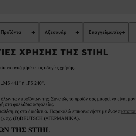
Βρείτε τις οδηγίες χρήσης της STIHL
Προϊόντα
Αξεσουάρ
Επαγγελματίες
ΓΊΕΣ ΧΡΉΣΗΣ ΤΗΣ STIHL
σα να αναζητήσετε τις οδηγίες χρήσης.
. „MS 441“ ή „FS 240“.
 όλων των προϊόντων της. Συνεπώς το προϊόν σας μπορεί να είναι μο
ή στα φυλλάδια ασφαλείας.
διαθέσιμες στο διαδίκτυο. Παρακαλώ επικοινωνήστε με έναν π
ιστοπο
 σε (), πχ. (D)DEUTSCH (=ΓΕΡΜΑΝΙΚΆ).
Ν ΤΗΣ STIHL