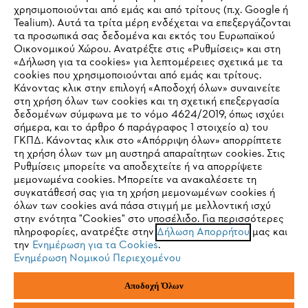
Εταιρεία
χρησιμοποιούνται από εμάς και από τρίτους (π.χ. Google ή
Tealium). Αυτά τα τρίτα μέρη ενδέχεται να επεξεργάζονται
τα προσωπικά σας δεδομένα και εκτός του Ευρωπαϊκού
Οικονομικού Χώρου. Ανατρέξτε στις «Ρυθμίσεις» και στη
STIHL Συχνές ερωτήσεις
«Δήλωση για τα cookies» για λεπτομέρειες σχετικά με τα
cookies που χρησιμοποιούνται από εμάς και τρίτους.
Κάνοντας κλικ στην επιλογή «Αποδοχή όλων» συναινείτε
στη χρήση όλων των cookies και τη σχετική επεξεργασία
δεδομένων σύμφωνα με το νόμο 4624/2019, όπως ισχύει
Service
IHR BROWSER WIRD NICHT
σήμερα, και το άρθρο 6 παράγραφος 1 στοιχείο α) του
ΓΚΠΔ. Κάνοντας κλικ στο «Απόρριψη όλων» απορρίπτετε
UNTERSTÜTZT
τη χρήση όλων των μη αυστηρά απαραίτητων cookies. Στις
Ρυθμίσεις μπορείτε να αποδεχτείτε ή να απορρίψετε
μεμονωμένα cookies. Μπορείτε να ανακαλέσετε τη
Sie nutzen einen Browser, den wir noch nicht unterstützen. Für
συγκατάθεσή σας για τη χρήση μεμονωμένων cookies ή
Πολιτική απορρήτου
Νομικό κείμενο
Cookies
eine optimale Nutzung unserer Seite empfehlen wir Ihnen, zu
όλων των cookies ανά πάσα στιγμή με μελλοντική ισχύ
στην ενότητα "Cookies" στο υποσέλιδο. Για περισσότερες
einem der folgenden Browser zu wechseln:
πληροφορίες, ανατρέξτε στην
Δήλωση Απορρήτου
μας και
Νομικές πληροφορίες
την
Ενημέρωση για τα Cookies
.
Ενημέρωση Νομικού Περιεχομένου
Firefox
Chrome
ANDREAS STIHL ΜΟΝΟΠΡΟΣΩΠΗ A.E
Αποδοχή Όλων
Φιγαλείας και Αιγίου
145 64 Κηφισιά, Αθήνα