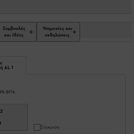
Συμβουλές
Υπηρεσίες και
και Ιδέες
εκδηλώσεις
με
ή AL 1
24% ΦΠΑ.
 2
0
Σύγκριση