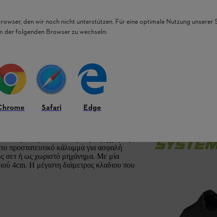
Browser, den wir noch nicht unterstützen. Für eine optimale Nutzung unserer
em der folgenden Browser zu wechseln:
ματα και τις ξυλοτεχνίες
Chrome
Safari
Edge
ρων και θάμνων, τεμαχισμό υλικών κοπής και
δυνατή κοπή. Αντιολισθητική λαβή χειρισμού
μπτο προστατευτικό κάλυμμα για ασφαλή
ως σετ ή ως χωριστό μηχάνημα. Με μία
διού 4cm. Η μέγιστη διάμετρος κλαδιου που