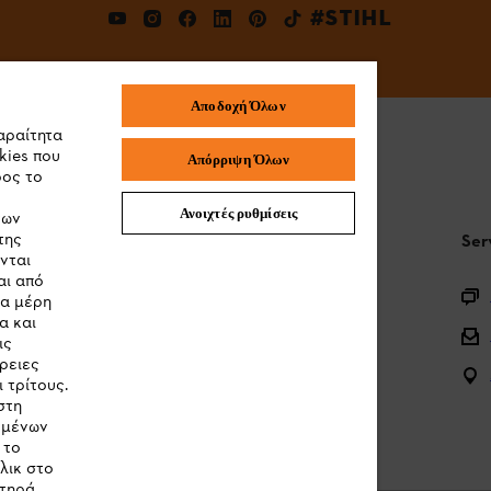
#STIHL
Αποδοχή Όλων
αραίτητα
kies που
Απόρριψη Όλων
ρος το
Ανοιχτές ρυθμίσεις
των
της
STIHL Συχνές ερωτήσεις
Ser
νται
αι από
Καταχώρηση προϊόντος
τα μέρη
α και
Ερωτήσεις για την γκάμα των προϊόντων
ις
ρειες
Μπαταρίες και ηλεκτρικός εξοπλισμός
 τρίτους.
στη
Εγχειρίδια προϊοντων
ομένων
 το
λικ στο
στηρά