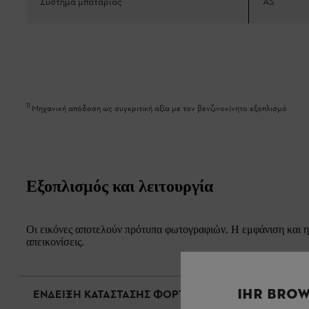
Σύστημα μπαταρίας
AS
1
)
Μηχανική απόδοση ως συγκριτική αξία με τον βενζινοκίνητο εξοπλισμό
Εξοπλισμός και λειτουργία
Οι εικόνες αποτελούν πρότυπα φωτογραφιών. Η εμφάνιση και η 
απεικονίσεις.
IHR BROW
ΕΝΔΕΙΞΗ ΚΑΤΑΣΤΑΣΗΣ ΦΟΡΤΙΣΗΣ ΜΕ LED