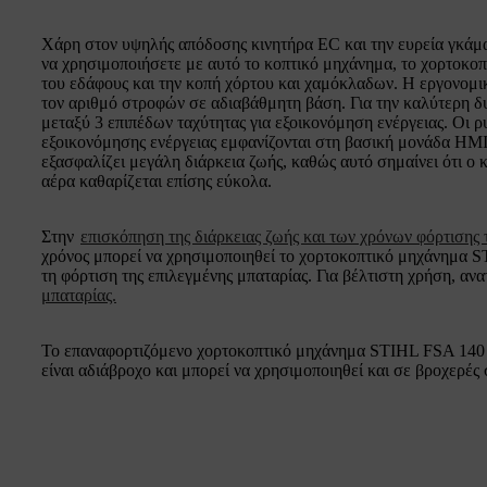
Χάρη στον υψηλής απόδοσης κινητήρα EC και την ευρεία γκάμ
να χρησιμοποιήσετε με αυτό το κοπτικό μηχάνημα, το χορτοκοπ
του εδάφους και την κοπή χόρτου και χαμόκλαδων. Η εργονομικ
τον αριθμό στροφών σε αδιαβάθμητη βάση. Για την καλύτερη δ
μεταξύ 3 επιπέδων ταχύτητας για εξοικονόμηση ενέργειας. Οι ρυ
εξοικονόμησης ενέργειας εμφανίζονται στη βασική μονάδα HMI
εξασφαλίζει μεγάλη διάρκεια ζωής, καθώς αυτό σημαίνει ότι ο 
αέρα καθαρίζεται επίσης εύκολα.
Στην
επισκόπηση της διάρκειας ζωής και των χρόνων φόρτισης
χρόνος μπορεί να χρησιμοποιηθεί το χορτοκοπτικό μηχάνημα S
τη φόρτιση της επιλεγμένης μπαταρίας. Για βέλτιστη χρήση, αν
μπαταρίας.
Το επαναφορτιζόμενο χορτοκοπτικό μηχάνημα STIHL FSA 140 δ
είναι αδιάβροχο και μπορεί να χρησιμοποιηθεί και σε βροχερές