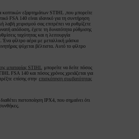
α κοπτικών εξαρτημάτων STIHL ,που μπορείτε
τικό FSA 140 είναι ιδανικό για τη συντήρηση
ή λαβή χειρισμού σας επιτρέπει να ρυθμίζετε
υνατή απόδοση, έχετε τη δυνατότητα ρύθμισης
θμίσεις ταχύτητας και η λειτουργία
. Ένα φίλτρο αέρα με μεταλλική μάσκα
κινητήρας ψύχεται βέλτιστα. Αυτό το φίλτρο
 της μπαταρίας STIHL
μπορείτε να δείτε πόσος
TIHL FSA 140 και πόσος χρόνος χρειάζεται για
ατρέξτε επίσης στην
επισκόπηση συμβατότητας
ιαθέτει πιστοποίηση IPX4, που σημαίνει ότι
 συνθήκες.