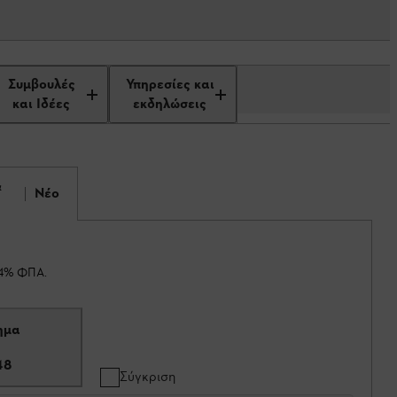
Συμβουλές
Υπηρεσίες και
και Ιδέες
εκδηλώσεις
&
Νέο
24% ΦΠΑ.
ημα
48
Σύγκριση