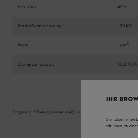
Μέγ. τάση
40 V
Κατανάλωση ενέργειας
1.20 kW
1
)
Ισχύς
1 kW
Σύστημα μπαταρίας
ALLPRO/A
IHR BROW
1
)
Μηχανική απόδοση ως συγκριτική αξία με τον βενζινοκίνητο εξοπλισμό
Sie nutzen einen 
wir Ihnen, zu ein