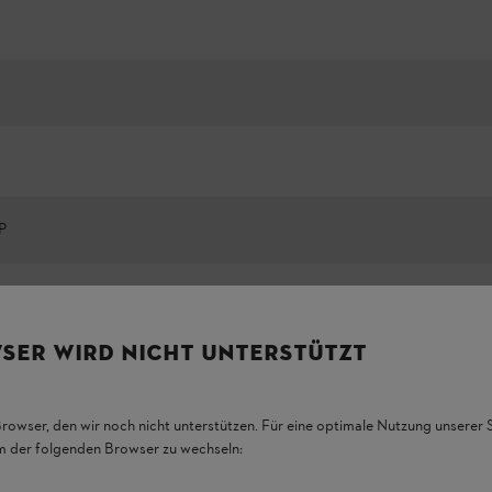
P
Προβολή όλων
SER WIRD NICHT UNTERSTÜTZT
Browser, den wir noch nicht unterstützen. Für eine optimale Nutzung unserer
em der folgenden Browser zu wechseln: