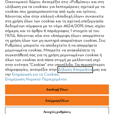
Οικονομικού Χώρου. Ανατρέξτε στις «Ρυθμίσεις» και στη
STIHL Συχνές ερωτήσεις
«Δήλωση για τα cookies» για λεπτομέρειες σχετικά με τα
cookies που χρησιμοποιούνται από εμάς και τρίτους.
Κάνοντας κλικ στην επιλογή «Αποδοχή όλων» συναινείτε
στη χρήση όλων των cookies και τη σχετική επεξεργασία
δεδομένων σύμφωνα με το νόμο 4624/2019, όπως ισχύει
Service
IHR BROWSER WIRD NICHT
σήμερα, και το άρθρο 6 παράγραφος 1 στοιχείο α) του
ΓΚΠΔ. Κάνοντας κλικ στο «Απόρριψη όλων» απορρίπτετε
UNTERSTÜTZT
τη χρήση όλων των μη αυστηρά απαραίτητων cookies. Στις
Ρυθμίσεις μπορείτε να αποδεχτείτε ή να απορρίψετε
μεμονωμένα cookies. Μπορείτε να ανακαλέσετε τη
Sie nutzen einen Browser, den wir noch nicht unterstützen. Für
συγκατάθεσή σας για τη χρήση μεμονωμένων cookies ή
Πολιτική απορρήτου
Νομικό κείμενο
Cookies
eine optimale Nutzung unserer Seite empfehlen wir Ihnen, zu
όλων των cookies ανά πάσα στιγμή με μελλοντική ισχύ
στην ενότητα "Cookies" στο υποσέλιδο. Για περισσότερες
einem der folgenden Browser zu wechseln:
πληροφορίες, ανατρέξτε στην
Δήλωση Απορρήτου
μας και
Νομικές πληροφορίες
την
Ενημέρωση για τα Cookies
.
Ενημέρωση Νομικού Περιεχομένου
Firefox
Chrome
ANDREAS STIHL ΜΟΝΟΠΡΟΣΩΠΗ A.E
Αποδοχή Όλων
Φιγαλείας και Αιγίου
145 64 Κηφισιά, Αθήνα
Safari
Edge
Ελλάδα
Απόρριψη Όλων
Ανοιχτές ρυθμίσεις