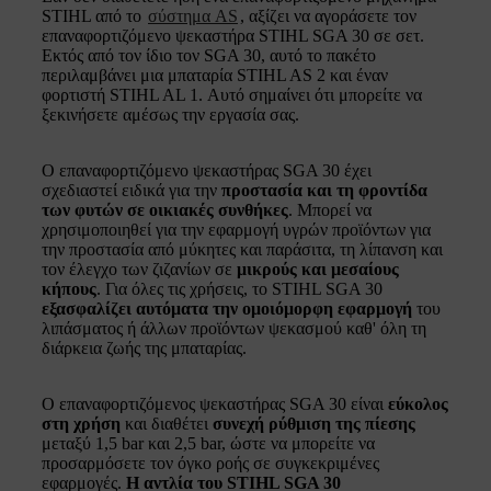
STIHL από το
σύστημα AS
, αξίζει να αγοράσετε τον
επαναφορτιζόμενο ψεκαστήρα STIHL SGA 30 σε σετ.
Εκτός από τον ίδιο τον SGA 30, αυτό το πακέτο
περιλαμβάνει μια μπαταρία STIHL AS 2 και έναν
φορτιστή STIHL AL 1. Αυτό σημαίνει ότι μπορείτε να
ξεκινήσετε αμέσως την εργασία σας.
Ο επαναφορτιζόμενο ψεκαστήρας SGA 30 έχει
σχεδιαστεί ειδικά για την
προστασία και τη φροντίδα
των φυτών σε οικιακές συνθήκες
. Μπορεί να
χρησιμοποιηθεί για την εφαρμογή υγρών προϊόντων για
την προστασία από μύκητες και παράσιτα, τη λίπανση και
τον έλεγχο των ζιζανίων σε
μικρούς και μεσαίους
κήπους
. Για όλες τις χρήσεις, το STIHL SGA 30
εξασφαλίζει αυτόματα την ομοιόμορφη εφαρμογή
του
λιπάσματος ή άλλων προϊόντων ψεκασμού καθ' όλη τη
διάρκεια ζωής της μπαταρίας.
Ο επαναφορτιζόμενος ψεκαστήρας SGA 30 είναι
εύκολος
στη χρήση
και διαθέτει
συνεχή ρύθμιση της πίεσης
μεταξύ 1,5 bar και 2,5 bar, ώστε να μπορείτε να
προσαρμόσετε τον όγκο ροής σε συγκεκριμένες
εφαρμογές.
Η αντλία του STIHL SGA 30