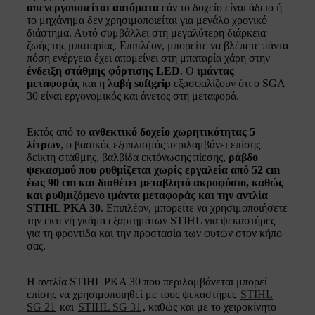
απενεργοποιείται αυτόματα
εάν το δοχείο είναι άδειο ή
το μηχάνημα δεν χρησιμοποιείται για μεγάλο χρονικό
διάστημα. Αυτό συμβάλλει στη μεγαλύτερη διάρκεια
ζωής της μπαταρίας. Επιπλέον, μπορείτε να βλέπετε πάντα
πόση ενέργεια έχει απομείνει στη μπαταρία χάρη στην
ένδειξη στάθμης φόρτισης LED
. Ο
ιμάντας
μεταφοράς
και η
λαβή softgrip
εξασφαλίζουν ότι ο SGA
30 είναι εργονομικός και άνετος στη μεταφορά.
Εκτός από το
ανθεκτικό δοχείο χωρητικότητας 5
λίτρων
, ο βασικός εξοπλισμός περιλαμβάνει επίσης
δείκτη στάθμης, βαλβίδα εκτόνωσης πίεσης,
ράβδο
ψεκασμού που ρυθμίζεται χωρίς εργαλεία από 52 cm
έως 90 cm και διαθέτει μεταβλητό ακροφύσιο, καθώς
και ρυθμιζόμενο ιμάντα μεταφοράς και την αντλία
STIHL PKA 30
. Επιπλέον, μπορείτε να χρησιμοποιήσετε
την εκτενή γκάμα εξαρτημάτων STIHL για ψεκαστήρες
για τη φροντίδα και την προστασία των φυτών στον κήπο
σας.
Η αντλία STIHL PKA 30 που περιλαμβάνεται μπορεί
επίσης να χρησιμοποιηθεί με τους ψεκαστήρες
STIHL
SG 21
και
STIHL SG 31
, καθώς και με το χειροκίνητο