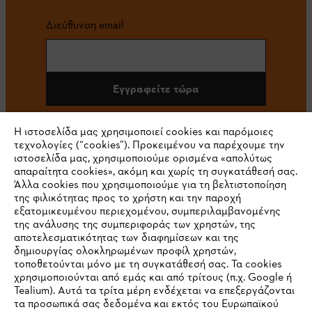
Διεύθυνση email
Εγγραφείτε τώρα
Η ιστοσελίδα μας χρησιμοποιεί cookies και παρόμοιες
τεχνολογίες (“cookies”). Προκειμένου να παρέχουμε την
#STIHL
ιστοσελίδα μας, χρησιμοποιούμε ορισμένα «απολύτως
απαραίτητα cookies», ακόμη και χωρίς τη συγκατάθεσή σας.
Άλλα cookies που χρησιμοποιούμε για τη βελτιστοποίηση
της φιλικότητας προς το χρήστη και την παροχή
εξατομικευμένου περιεχομένου, συμπεριλαμβανομένης
της ανάλυσης της συμπεριφοράς των χρηστών, της
αποτελεσματικότητας των διαφημίσεων και της
δημιουργίας ολοκληρωμένων προφίλ χρηστών,
τοποθετούνται μόνο με τη συγκατάθεσή σας. Τα cookies
Εταιρεία
χρησιμοποιούνται από εμάς και από τρίτους (π.χ. Google ή
Tealium). Αυτά τα τρίτα μέρη ενδέχεται να επεξεργάζονται
τα προσωπικά σας δεδομένα και εκτός του Ευρωπαϊκού