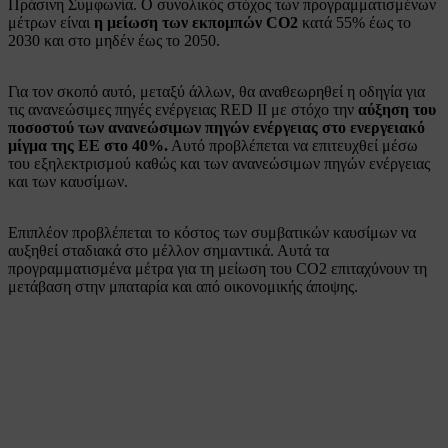
Πράσινη Συμφωνία. Ο συνολικός στόχος των προγραμματισμένων
μέτρων είναι
η μείωση των εκπομπών CO2
κατά 55% έως το
2030 και στο μηδέν έως το 2050.
Για τον σκοπό αυτό, μεταξύ άλλων, θα αναθεωρηθεί η οδηγία για
τις ανανεώσιμες πηγές ενέργειας RED II με στόχο την
αύξηση του
ποσοστού των ανανεώσιμων πηγών ενέργειας στο ενεργειακό
μίγμα της ΕΕ στο 40%.
Αυτό προβλέπεται να επιτευχθεί μέσω
του εξηλεκτρισμού καθώς και των ανανεώσιμων πηγών ενέργειας
και των καυσίμων.
Επιπλέον προβλέπεται το κόστος των συμβατικών καυσίμων να
αυξηθεί σταδιακά στο μέλλον σημαντικά. Αυτά τα
προγραμματισμένα μέτρα για τη μείωση του CO2 επιταχύνουν τη
μετάβαση στην μπαταρία και από οικονομικής άποψης.