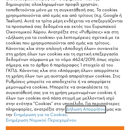
δημιουργίας ολοκληρωμένων προφίλ χρηστών,
τοποθετούνται μόνο με τη συγκατάθεσή σας. Τα cookies
χρησιμοποιούνται από εμάς και από τρίτους (π.χ. Google ή
Tealium). Αυτά τα τρίτα μέρη ενδέχεται να επεξεργάζονται
τα προσωπικά σας δεδομένα και εκτός του Ευρωπαϊκού
Οικονομικού Χώρου. Ανατρέξτε στις «Ρυθμίσεις» και στη
«Δήλωση για τα cookies» για λεπτομέρειες σχετικά με τα
cookies που χρησιμοποιούνται από εμάς και τρίτους.
Κάνοντας κλικ στην επιλογή «Αποδοχή όλων» συναινείτε
στη χρήση όλων των cookies και τη σχετική επεξεργασία
δεδομένων σύμφωνα με το νόμο 4624/2019, όπως ισχύει
IHR BROWSER WIRD NICHT
σήμερα, και το άρθρο 6 παράγραφος 1 στοιχείο α) του
ΓΚΠΔ. Κάνοντας κλικ στο «Απόρριψη όλων» απορρίπτετε
UNTERSTÜTZT
τη χρήση όλων των μη αυστηρά απαραίτητων cookies. Στις
Ρυθμίσεις μπορείτε να αποδεχτείτε ή να απορρίψετε
μεμονωμένα cookies. Μπορείτε να ανακαλέσετε τη
Sie nutzen einen Browser, den wir noch nicht unterstützen. Für
συγκατάθεσή σας για τη χρήση μεμονωμένων cookies ή
eine optimale Nutzung unserer Seite empfehlen wir Ihnen, zu
όλων των cookies ανά πάσα στιγμή με μελλοντική ισχύ
στην ενότητα "Cookies" στο υποσέλιδο. Για περισσότερες
einem der folgenden Browser zu wechseln:
πληροφορίες, ανατρέξτε στην
Δήλωση Απορρήτου
μας και
την
Ενημέρωση για τα Cookies
.
Ενημέρωση Νομικού Περιεχομένου
Firefox
Chrome