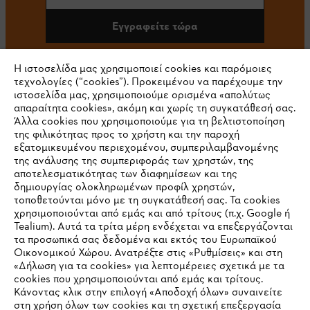
Εγγραφείτε τώρα
Η ιστοσελίδα μας χρησιμοποιεί cookies και παρόμοιες
τεχνολογίες (“cookies”). Προκειμένου να παρέχουμε την
#STIHL
ιστοσελίδα μας, χρησιμοποιούμε ορισμένα «απολύτως
απαραίτητα cookies», ακόμη και χωρίς τη συγκατάθεσή σας.
Άλλα cookies που χρησιμοποιούμε για τη βελτιστοποίηση
της φιλικότητας προς το χρήστη και την παροχή
εξατομικευμένου περιεχομένου, συμπεριλαμβανομένης
της ανάλυσης της συμπεριφοράς των χρηστών, της
αποτελεσματικότητας των διαφημίσεων και της
δημιουργίας ολοκληρωμένων προφίλ χρηστών,
τοποθετούνται μόνο με τη συγκατάθεσή σας. Τα cookies
Εταιρεία
χρησιμοποιούνται από εμάς και από τρίτους (π.χ. Google ή
Tealium). Αυτά τα τρίτα μέρη ενδέχεται να επεξεργάζονται
τα προσωπικά σας δεδομένα και εκτός του Ευρωπαϊκού
Οικονομικού Χώρου. Ανατρέξτε στις «Ρυθμίσεις» και στη
STIHL Συχνές ερωτήσεις
«Δήλωση για τα cookies» για λεπτομέρειες σχετικά με τα
cookies που χρησιμοποιούνται από εμάς και τρίτους.
Κάνοντας κλικ στην επιλογή «Αποδοχή όλων» συναινείτε
στη χρήση όλων των cookies και τη σχετική επεξεργασία