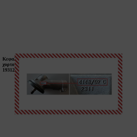
Γωνιακή κεφαλή με σήμανση «C»
Κεφαλές που είναι εγκατεστημένες από το εργοστάσιο σε
χορτοκοπτικά FS 561
με αριθμό μηχανήματος
μεταξύ
193125214 και 196108925.