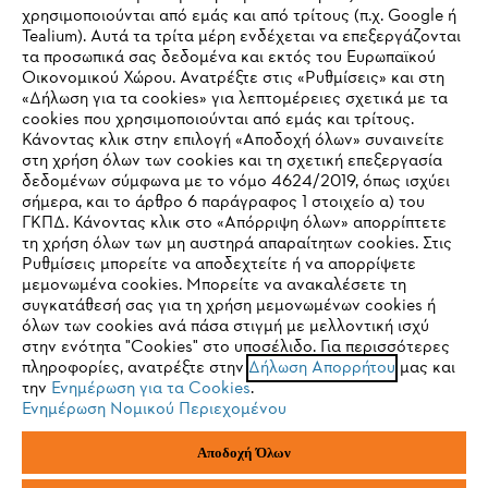
Εταιρεία
χρησιμοποιούνται από εμάς και από τρίτους (π.χ. Google ή
Tealium). Αυτά τα τρίτα μέρη ενδέχεται να επεξεργάζονται
τα προσωπικά σας δεδομένα και εκτός του Ευρωπαϊκού
Οικονομικού Χώρου. Ανατρέξτε στις «Ρυθμίσεις» και στη
STIHL Συχνές ερωτήσεις
«Δήλωση για τα cookies» για λεπτομέρειες σχετικά με τα
cookies που χρησιμοποιούνται από εμάς και τρίτους.
Κάνοντας κλικ στην επιλογή «Αποδοχή όλων» συναινείτε
στη χρήση όλων των cookies και τη σχετική επεξεργασία
δεδομένων σύμφωνα με το νόμο 4624/2019, όπως ισχύει
Service
IHR BROWSER WIRD NICHT
σήμερα, και το άρθρο 6 παράγραφος 1 στοιχείο α) του
ΓΚΠΔ. Κάνοντας κλικ στο «Απόρριψη όλων» απορρίπτετε
UNTERSTÜTZT
τη χρήση όλων των μη αυστηρά απαραίτητων cookies. Στις
Ρυθμίσεις μπορείτε να αποδεχτείτε ή να απορρίψετε
μεμονωμένα cookies. Μπορείτε να ανακαλέσετε τη
Sie nutzen einen Browser, den wir noch nicht unterstützen. Für
συγκατάθεσή σας για τη χρήση μεμονωμένων cookies ή
Πολιτική απορρήτου
Νομικό κείμενο
Cookies
eine optimale Nutzung unserer Seite empfehlen wir Ihnen, zu
όλων των cookies ανά πάσα στιγμή με μελλοντική ισχύ
στην ενότητα "Cookies" στο υποσέλιδο. Για περισσότερες
einem der folgenden Browser zu wechseln:
πληροφορίες, ανατρέξτε στην
Δήλωση Απορρήτου
μας και
Νομικές πληροφορίες
την
Ενημέρωση για τα Cookies
.
Ενημέρωση Νομικού Περιεχομένου
Firefox
Chrome
ANDREAS STIHL ΜΟΝΟΠΡΟΣΩΠΗ A.E
Αποδοχή Όλων
Φιγαλείας και Αιγίου
145 64 Κηφισιά, Αθήνα