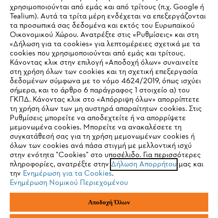
Εταιρεία
χρησιμοποιούνται από εμάς και από τρίτους (π.χ. Google ή
Tealium). Αυτά τα τρίτα μέρη ενδέχεται να επεξεργάζονται
τα προσωπικά σας δεδομένα και εκτός του Ευρωπαϊκού
Οικονομικού Χώρου. Ανατρέξτε στις «Ρυθμίσεις» και στη
STIHL Συχνές ερωτήσεις
«Δήλωση για τα cookies» για λεπτομέρειες σχετικά με τα
cookies που χρησιμοποιούνται από εμάς και τρίτους.
Κάνοντας κλικ στην επιλογή «Αποδοχή όλων» συναινείτε
στη χρήση όλων των cookies και τη σχετική επεξεργασία
δεδομένων σύμφωνα με το νόμο 4624/2019, όπως ισχύει
Service
IHR BROWSER WIRD NICHT
σήμερα, και το άρθρο 6 παράγραφος 1 στοιχείο α) του
ΓΚΠΔ. Κάνοντας κλικ στο «Απόρριψη όλων» απορρίπτετε
UNTERSTÜTZT
τη χρήση όλων των μη αυστηρά απαραίτητων cookies. Στις
Ρυθμίσεις μπορείτε να αποδεχτείτε ή να απορρίψετε
μεμονωμένα cookies. Μπορείτε να ανακαλέσετε τη
Sie nutzen einen Browser, den wir noch nicht unterstützen. Für
συγκατάθεσή σας για τη χρήση μεμονωμένων cookies ή
Πολιτική απορρήτου
Νομικό κείμενο
Cookies
eine optimale Nutzung unserer Seite empfehlen wir Ihnen, zu
όλων των cookies ανά πάσα στιγμή με μελλοντική ισχύ
στην ενότητα "Cookies" στο υποσέλιδο. Για περισσότερες
einem der folgenden Browser zu wechseln:
πληροφορίες, ανατρέξτε στην
Δήλωση Απορρήτου
μας και
Νομικές πληροφορίες
την
Ενημέρωση για τα Cookies
.
Ενημέρωση Νομικού Περιεχομένου
Firefox
Chrome
ANDREAS STIHL ΜΟΝΟΠΡΟΣΩΠΗ A.E
Αποδοχή Όλων
Φιγαλείας και Αιγίου
145 64 Κηφισιά, Αθήνα