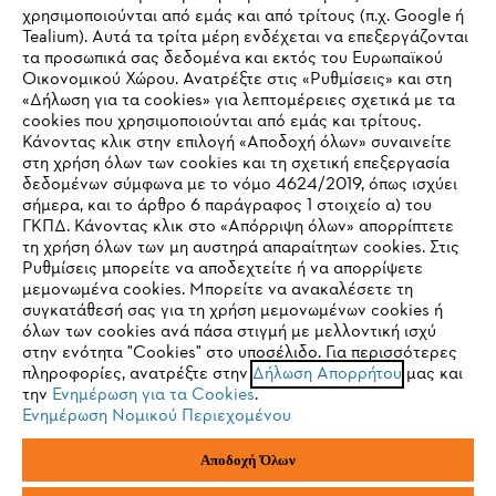
Εταιρεία
χρησιμοποιούνται από εμάς και από τρίτους (π.χ. Google ή
Tealium). Αυτά τα τρίτα μέρη ενδέχεται να επεξεργάζονται
τα προσωπικά σας δεδομένα και εκτός του Ευρωπαϊκού
Οικονομικού Χώρου. Ανατρέξτε στις «Ρυθμίσεις» και στη
STIHL Συχνές ερωτήσεις
«Δήλωση για τα cookies» για λεπτομέρειες σχετικά με τα
cookies που χρησιμοποιούνται από εμάς και τρίτους.
Κάνοντας κλικ στην επιλογή «Αποδοχή όλων» συναινείτε
στη χρήση όλων των cookies και τη σχετική επεξεργασία
δεδομένων σύμφωνα με το νόμο 4624/2019, όπως ισχύει
Service
IHR BROWSER WIRD NICHT
σήμερα, και το άρθρο 6 παράγραφος 1 στοιχείο α) του
ΓΚΠΔ. Κάνοντας κλικ στο «Απόρριψη όλων» απορρίπτετε
UNTERSTÜTZT
τη χρήση όλων των μη αυστηρά απαραίτητων cookies. Στις
Ρυθμίσεις μπορείτε να αποδεχτείτε ή να απορρίψετε
μεμονωμένα cookies. Μπορείτε να ανακαλέσετε τη
Sie nutzen einen Browser, den wir noch nicht unterstützen. Für
συγκατάθεσή σας για τη χρήση μεμονωμένων cookies ή
Πολιτική απορρήτου
Νομικό κείμενο
Cookies
eine optimale Nutzung unserer Seite empfehlen wir Ihnen, zu
όλων των cookies ανά πάσα στιγμή με μελλοντική ισχύ
στην ενότητα "Cookies" στο υποσέλιδο. Για περισσότερες
einem der folgenden Browser zu wechseln:
πληροφορίες, ανατρέξτε στην
Δήλωση Απορρήτου
μας και
Νομικές πληροφορίες
την
Ενημέρωση για τα Cookies
.
Ενημέρωση Νομικού Περιεχομένου
Firefox
Chrome
ANDREAS STIHL ΜΟΝΟΠΡΟΣΩΠΗ A.E
Αποδοχή Όλων
Φιγαλείας και Αιγίου
145 64 Κηφισιά, Αθήνα