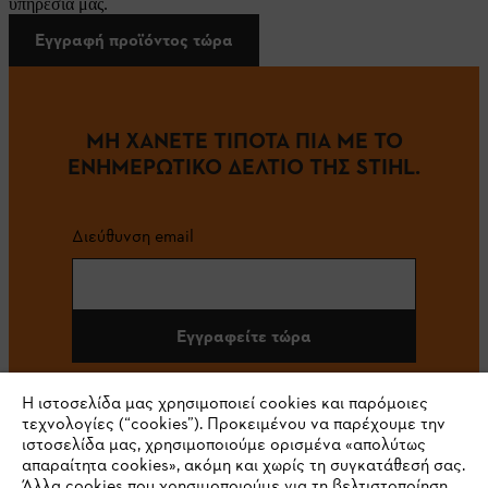
υπηρεσία μας.
Εγγραφή προϊόντος τώρα
ΜΗ ΧΑΝΕΤΕ ΤΙΠΟΤΑ ΠΙΑ ΜΕ ΤΟ
ΕΝΗΜΕΡΩΤΙΚΟ ΔΕΛΤΙΟ ΤΗΣ STIHL.
Διεύθυνση email
Εγγραφείτε τώρα
Η ιστοσελίδα μας χρησιμοποιεί cookies και παρόμοιες
τεχνολογίες (“cookies”). Προκειμένου να παρέχουμε την
#STIHL
ιστοσελίδα μας, χρησιμοποιούμε ορισμένα «απολύτως
απαραίτητα cookies», ακόμη και χωρίς τη συγκατάθεσή σας.
Άλλα cookies που χρησιμοποιούμε για τη βελτιστοποίηση