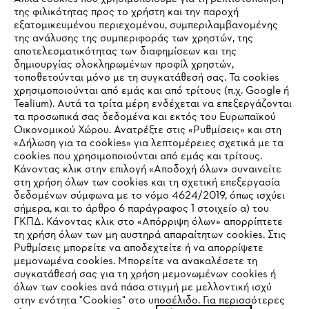
της φιλικότητας προς το χρήστη και την παροχή
εξατομικευμένου περιεχομένου, συμπεριλαμβανομένης
της ανάλυσης της συμπεριφοράς των χρηστών, της
αποτελεσματικότητας των διαφημίσεων και της
δημιουργίας ολοκληρωμένων προφίλ χρηστών,
τοποθετούνται μόνο με τη συγκατάθεσή σας. Τα cookies
Εταιρεία
χρησιμοποιούνται από εμάς και από τρίτους (π.χ. Google ή
Tealium). Αυτά τα τρίτα μέρη ενδέχεται να επεξεργάζονται
τα προσωπικά σας δεδομένα και εκτός του Ευρωπαϊκού
Οικονομικού Χώρου. Ανατρέξτε στις «Ρυθμίσεις» και στη
STIHL Συχνές ερωτήσεις
«Δήλωση για τα cookies» για λεπτομέρειες σχετικά με τα
cookies που χρησιμοποιούνται από εμάς και τρίτους.
Κάνοντας κλικ στην επιλογή «Αποδοχή όλων» συναινείτε
στη χρήση όλων των cookies και τη σχετική επεξεργασία
δεδομένων σύμφωνα με το νόμο 4624/2019, όπως ισχύει
Service
IHR BROWSER WIRD NICHT
σήμερα, και το άρθρο 6 παράγραφος 1 στοιχείο α) του
ΓΚΠΔ. Κάνοντας κλικ στο «Απόρριψη όλων» απορρίπτετε
UNTERSTÜTZT
τη χρήση όλων των μη αυστηρά απαραίτητων cookies. Στις
Ρυθμίσεις μπορείτε να αποδεχτείτε ή να απορρίψετε
μεμονωμένα cookies. Μπορείτε να ανακαλέσετε τη
Sie nutzen einen Browser, den wir noch nicht unterstützen. Für
συγκατάθεσή σας για τη χρήση μεμονωμένων cookies ή
Πολιτική απορρήτου
Νομικό κείμενο
Cookies
eine optimale Nutzung unserer Seite empfehlen wir Ihnen, zu
όλων των cookies ανά πάσα στιγμή με μελλοντική ισχύ
στην ενότητα "Cookies" στο υποσέλιδο. Για περισσότερες
einem der folgenden Browser zu wechseln: