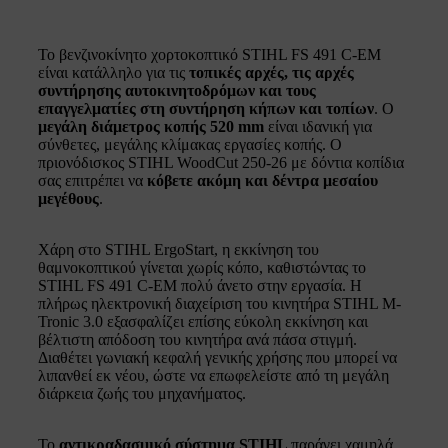
Το βενζινοκίνητο χορτοκοπτικό STIHL FS 491 C-EM
είναι κατάλληλο για τις
τοπικές αρχές, τις αρχές
συντήρησης αυτοκινητοδρόμων και τους
επαγγελματίες στη συντήρηση κήπων και τοπίων
. Ο
μεγάλη διάμετρος κοπής 520 mm
είναι ιδανική για
σύνθετες, μεγάλης κλίμακας εργασίες κοπής. Ο
πριονόδισκος STIHL WoodCut 250-26 με δόντια κοπίδια
σας επιτρέπει να
κόβετε ακόμη και δέντρα μεσαίου
μεγέθους
.
Χάρη στο STIHL ErgoStart, η εκκίνηση του
θαμνοκοπτικού γίνεται χωρίς κόπο, καθιστώντας το
STIHL FS 491 C-EM πολύ άνετο στην εργασία. Η
πλήρως ηλεκτρονική διαχείριση του κινητήρα STIHL M-
Tronic 3.0 εξασφαλίζει επίσης εύκολη εκκίνηση και
βέλτιστη απόδοση του κινητήρα ανά πάσα στιγμή.
Διαθέτει γωνιακή κεφαλή γενικής χρήσης που μπορεί να
λιπανθεί εκ νέου, ώστε να επωφελείστε από τη μεγάλη
διάρκεια ζωής του μηχανήματος.
Το
αντικραδασμικό σύστημα STIHL
παράγει χαμηλά