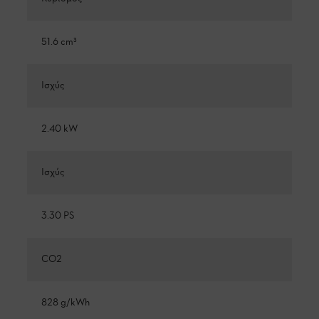
51.6 cm³
Ισχύς
2.40 kW
Ισχύς
3.30 PS
CO2
828 g/kWh