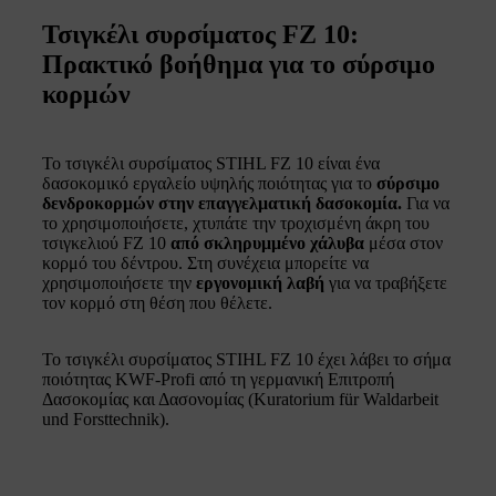
Τσιγκέλι συρσίματος FZ 10:
Πρακτικό βοήθημα για το σύρσιμο
κορμών
Το τσιγκέλι συρσίματος STIHL FZ 10 είναι ένα
δασοκομικό εργαλείο υψηλής ποιότητας για το
σύρσιμο
δενδροκορμών στην επαγγελματική δασοκομία.
Για να
το χρησιμοποιήσετε, χτυπάτε την τροχισμένη άκρη του
τσιγκελιού FZ 10
από σκληρυμμένο χάλυβα
μέσα στον
κορμό του δέντρου. Στη συνέχεια μπορείτε να
χρησιμοποιήσετε την
εργονομική λαβή
για να τραβήξετε
τον κορμό στη θέση που θέλετε.
Το τσιγκέλι συρσίματος STIHL FZ 10 έχει λάβει το σήμα
ποιότητας KWF-Profi από τη γερμανική Επιτροπή
Δασοκομίας και Δασονομίας (Kuratorium für Waldarbeit
und Forsttechnik).