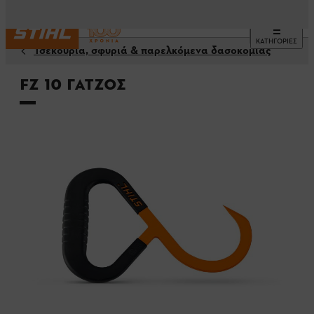
ΚΑΤΗΓΟΡΙΕΣ
Τσεκούρια, σφυριά & παρελκόμενα δασοκομίας
FZ 10 γάτζος