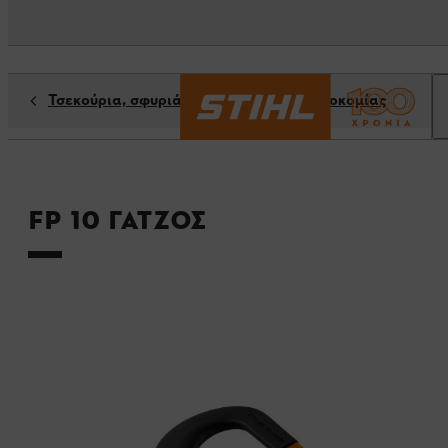
Τσεκούρια, σφυριά & παρελκόμενα δασοκομίας
FP 10 γάτζος