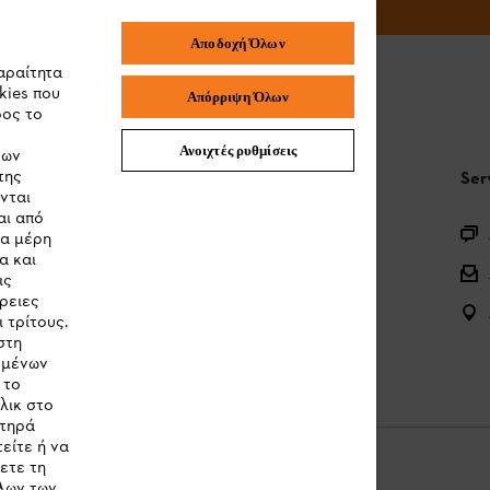
Αποδοχή Όλων
αραίτητα
kies που
Απόρριψη Όλων
ρος το
Ανοιχτές ρυθμίσεις
των
της
STIHL Συχνές ερωτήσεις
Ser
νται
αι από
Καταχώρηση προϊόντος
τα μέρη
α και
Ερωτήσεις για την γκάμα των προϊόντων
ις
ρειες
Μπαταρίες και ηλεκτρικός εξοπλισμός
 τρίτους.
στη
Εγχειρίδια προϊοντων
ομένων
 το
λικ στο
στηρά
είτε ή να
ετε τη
λων των