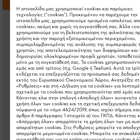
Η ιστοσελίδα μας χρησιμοποιεί cookies και παρόμοιες
τεχνολογίες (“cookies”). Προκειμένου να παρέχουμε την
ιστοσελίδα μας, χρησιμοποιούμε ορισμένα «απολύτως απ
cookies», ακόμη και χωρίς τη συγκατάθεσή σας. Άλλα coo
χρησιμοποιούμε για τη βελτιστοποίηση της φιλικότητας π
χρήστη και την παροχή εξατομικευμένου περιεχομένου,
συμπεριλαμβανομένης της ανάλυσης της συμπεριφοράς 
χρηστών, της αποτελεσματικότητας των διαφημίσεων και 
Εταιρεία
δημιουργίας ολοκληρωμένων προφίλ χρηστών, τοποθετού
μόνο με τη συγκατάθεσή σας. Τα cookies χρησιμοποιούντ
Σχετικά με εμάς
εμάς και από τρίτους (π.χ. Google ή Tealium). Αυτά τα τρί
ενδέχεται να επεξεργάζονται τα προσωπικά σας δεδομέν
Λήψη καταλόγου
εκτός του Ευρωπαϊκού Οικονομικού Χώρου. Ανατρέξτε στ
«Ρυθμίσεις» και στη «Δήλωση για τα cookies» για λεπτομέ
Γραμμή ακεραιότητας STIHL
σχετικά με τα cookies που χρησιμοποιούνται από εμάς και
Κάνοντας κλικ στην επιλογή «Αποδοχή όλων» συναινείτε 
χρήση όλων των cookies και τη σχετική επεξεργασία δεδ
σύμφωνα με το νόμο 4624/2019, όπως ισχύει σήμερα, και
άρθρο 6 παράγραφος 1 στοιχείο α) του ΓΚΠΔ. Κάνοντας κ
«Απόρριψη όλων» απορρίπτετε τη χρήση όλων των μη αυ
απαραίτητων cookies. Στις Ρυθμίσεις μπορείτε να αποδεχτ
απορρίψετε μεμονωμένα cookies. Μπορείτε να ανακαλέσ
συγκατάθεσή σας για τη χρήση μεμονωμένων cookies ή ό