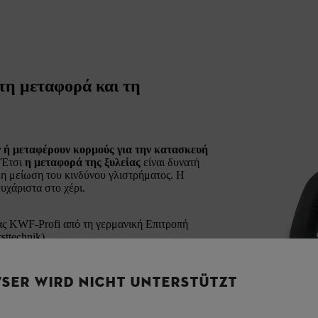
 τη μεταφορά και τη
 ή μεταφέρουν κορμούς για την κατασκευή
 Έτσι
η μεταφορά της ξυλείας
είναι δυνατή
ηλη μείωση του κινδύνου γλιστρήματος. Η
υχάριστα στο χέρι.
τας KWF-Profi από τη γερμανική Επιτροπή
ttechnik).
SER WIRD NICHT UNTERSTÜTZT