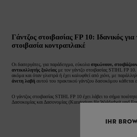
Γάντζος στοιβασίας FP 10: Ιδανικός για
στοιβασία κοντραπλακέ
Οι δασεργάτες, για παράδειγμα, εύκολα
σηκώνουν, στοιβάζουν
αντικολλητής ξυλείας
με τον γάντζο στοιβασίας STIHL FP 10.
ακόμα και όταν γλιστρά ή έχει καλυφθεί από χιόνι, με παράλλ
άνετη λαβή
αυτού του πρακτικού γάντζου δασοκόμου κάθεται ε
Ο γάντζος στοιβασίας STIHL FP 10 έχει λάβει το σήμα ποιότη
Δασοκομίας και Δασονομίας (Kuratorium für Waldarbeit und Fors
IHR BROW