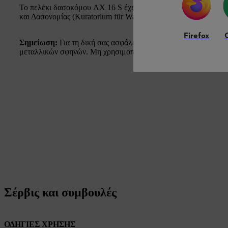
Το πελέκι δασοκόμου AX 16 S έχει λάβει το σήμα ποιότητας 
και Δασονομίας (Kuratorium für Waldarbeit und Forsttechnik).
Firefox
Σημείωση:
Για τη δική σας ασφάλεια, μη χρησιμοποιήσετε αυτ
μεταλλικών σφηνών. Μη χρησιμοποιείτε ποτέ χαλύβδινα εργαλεί
Σέρβις και συμβουλές
ΟΔΗΓΙΕΣ ΧΡΗΣΗΣ