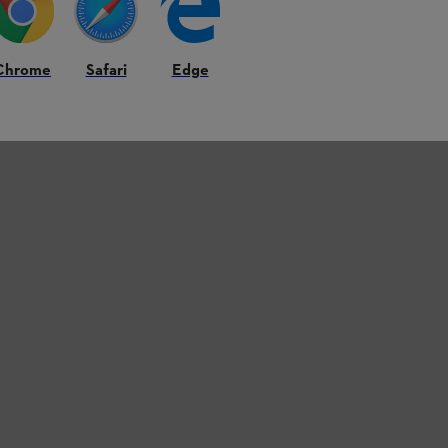
KWF από τη γερμανική Επιτροπή Δασοκομίας
Chrome
Safari
Edge
ό το τσεκούρι δασοκόμου για την εισαγωγή
α για να χτυπάτε χαλύβδινα αντικείμενα.