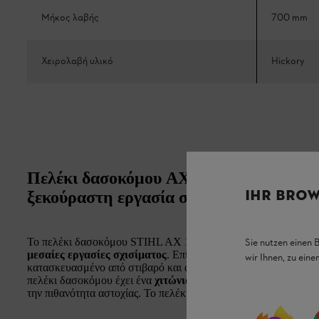
Μήκος λαβής
700 mm
Χειρολαβή υλικό
Hickory
Πελέκι δασοκόμου AX 16 S: Πελέκι δασ
IHR BROW
ξεκούραστη εργασία στο δάσος και στον
Το πελέκι δασοκόμου STIHL AX 16 C είναι κατάλληλο τόσο γ
Sie nutzen einen 
μεσαίες εργασίες σχισίματος
. Επίσης επιτρέπει ασφαλή και α
wir Ihnen, zu ein
κατασκευασμένο από στιβαρό και ανθεκτικό
ξύλο άσπρης καρ
πελέκι δασοκόμου έχει ένα
χιτώνιο προστασίας έναντι κρού
την πιθανότητα αστοχίας. Το πελέκι έχει συνολικό
μήκος 70 cm