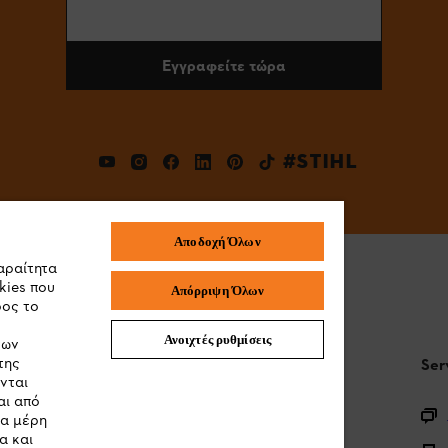
Εγγραφείτε τώρα
#STIHL
Αποδοχή Όλων
αραίτητα
kies που
Απόρριψη Όλων
ρος το
Ανοιχτές ρυθμίσεις
των
της
STIHL Συχνές ερωτήσεις
Ser
νται
αι από
Καταχώρηση προϊόντος
τα μέρη
α και