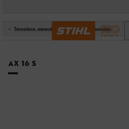
Τσεκούρια, σφυριά & παρελκόμενα δασοκομίας
AX 16 S