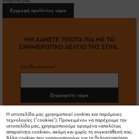
υπηρεσία μας.
Εγγραφή προϊόντος τώρα
ΜΗ ΧΑΝΕΤΕ ΤΙΠΟΤΑ ΠΙΑ ΜΕ ΤΟ
ΕΝΗΜΕΡΩΤΙΚΟ ΔΕΛΤΙΟ ΤΗΣ STIHL.
Διεύθυνση email
Εγγραφείτε τώρα
Η ιστοσελίδα μας χρησιμοποιεί cookies και παρόμοιες
τεχνολογίες (“cookies”). Προκειμένου να παρέχουμε την
#STIHL
ιστοσελίδα μας, χρησιμοποιούμε ορισμένα «απολύτως
απαραίτητα cookies», ακόμη και χωρίς τη συγκατάθεσή σας.
Άλλα cookies που χρησιμοποιούμε για τη βελτιστοποίηση