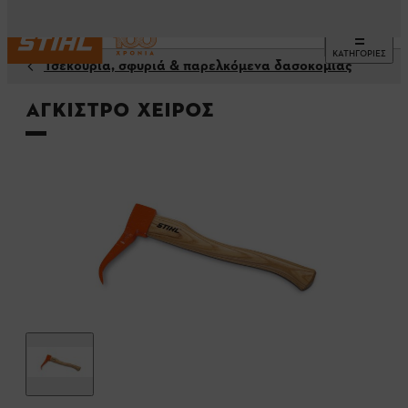
ΚΑΤΗΓΟΡΙΕΣ
Τσεκούρια, σφυριά & παρελκόμενα δασοκομίας
Άγκιστρο χειρός