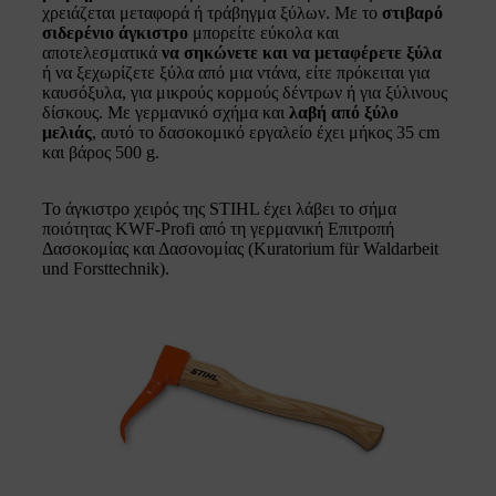
χρειάζεται μεταφορά ή τράβηγμα ξύλων. Με το
στιβαρό
σιδερένιο άγκιστρο
μπορείτε εύκολα και
αποτελεσματικά
να σηκώνετε και να μεταφέρετε ξύλα
ή να ξεχωρίζετε ξύλα από μια ντάνα, είτε πρόκειται για
καυσόξυλα, για μικρούς κορμούς δέντρων ή για ξύλινους
δίσκους. Με γερμανικό σχήμα και
λαβή από ξύλο
μελιάς
, αυτό το δασοκομικό εργαλείο έχει μήκος 35 cm
και βάρος 500 g.
Το άγκιστρο χειρός της STIHL έχει λάβει το σήμα
ποιότητας KWF-Profi από τη γερμανική Επιτροπή
Δασοκομίας και Δασονομίας (Kuratorium für Waldarbeit
und Forsttechnik).