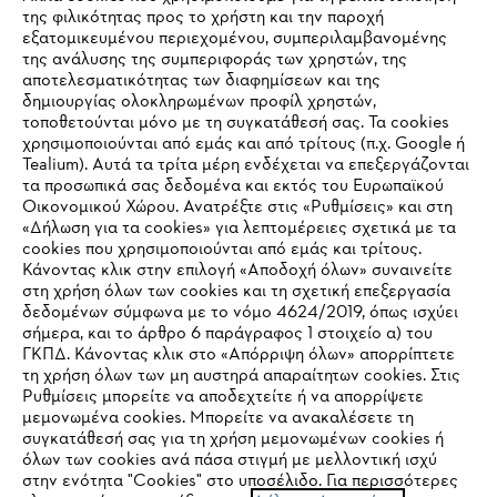
της φιλικότητας προς το χρήστη και την παροχή
εξατομικευμένου περιεχομένου, συμπεριλαμβανομένης
της ανάλυσης της συμπεριφοράς των χρηστών, της
αποτελεσματικότητας των διαφημίσεων και της
δημιουργίας ολοκληρωμένων προφίλ χρηστών,
τοποθετούνται μόνο με τη συγκατάθεσή σας. Τα cookies
Εταιρεία
χρησιμοποιούνται από εμάς και από τρίτους (π.χ. Google ή
Tealium). Αυτά τα τρίτα μέρη ενδέχεται να επεξεργάζονται
τα προσωπικά σας δεδομένα και εκτός του Ευρωπαϊκού
Οικονομικού Χώρου. Ανατρέξτε στις «Ρυθμίσεις» και στη
STIHL Συχνές ερωτήσεις
«Δήλωση για τα cookies» για λεπτομέρειες σχετικά με τα
cookies που χρησιμοποιούνται από εμάς και τρίτους.
Κάνοντας κλικ στην επιλογή «Αποδοχή όλων» συναινείτε
στη χρήση όλων των cookies και τη σχετική επεξεργασία
δεδομένων σύμφωνα με το νόμο 4624/2019, όπως ισχύει
Service
IHR BROWSER WIRD NICHT
σήμερα, και το άρθρο 6 παράγραφος 1 στοιχείο α) του
ΓΚΠΔ. Κάνοντας κλικ στο «Απόρριψη όλων» απορρίπτετε
UNTERSTÜTZT
τη χρήση όλων των μη αυστηρά απαραίτητων cookies. Στις
Ρυθμίσεις μπορείτε να αποδεχτείτε ή να απορρίψετε
μεμονωμένα cookies. Μπορείτε να ανακαλέσετε τη
Sie nutzen einen Browser, den wir noch nicht unterstützen. Für
συγκατάθεσή σας για τη χρήση μεμονωμένων cookies ή
Πολιτική απορρήτου
Νομικό κείμενο
Cookies
eine optimale Nutzung unserer Seite empfehlen wir Ihnen, zu
όλων των cookies ανά πάσα στιγμή με μελλοντική ισχύ
στην ενότητα "Cookies" στο υποσέλιδο. Για περισσότερες
einem der folgenden Browser zu wechseln: