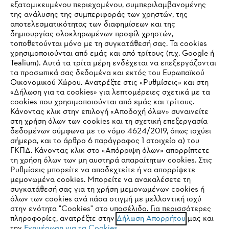
εξατομικευμένου περιεχομένου, συμπεριλαμβανομένης
της ανάλυσης της συμπεριφοράς των χρηστών, της
αποτελεσματικότητας των διαφημίσεων και της
δημιουργίας ολοκληρωμένων προφίλ χρηστών,
τοποθετούνται μόνο με τη συγκατάθεσή σας. Τα cookies
Εταιρεία
χρησιμοποιούνται από εμάς και από τρίτους (π.χ. Google ή
Tealium). Αυτά τα τρίτα μέρη ενδέχεται να επεξεργάζονται
τα προσωπικά σας δεδομένα και εκτός του Ευρωπαϊκού
Οικονομικού Χώρου. Ανατρέξτε στις «Ρυθμίσεις» και στη
STIHL Συχνές ερωτήσεις
«Δήλωση για τα cookies» για λεπτομέρειες σχετικά με τα
cookies που χρησιμοποιούνται από εμάς και τρίτους.
Κάνοντας κλικ στην επιλογή «Αποδοχή όλων» συναινείτε
στη χρήση όλων των cookies και τη σχετική επεξεργασία
δεδομένων σύμφωνα με το νόμο 4624/2019, όπως ισχύει
Service
IHR BROWSER WIRD NICHT
σήμερα, και το άρθρο 6 παράγραφος 1 στοιχείο α) του
ΓΚΠΔ. Κάνοντας κλικ στο «Απόρριψη όλων» απορρίπτετε
UNTERSTÜTZT
τη χρήση όλων των μη αυστηρά απαραίτητων cookies. Στις
Ρυθμίσεις μπορείτε να αποδεχτείτε ή να απορρίψετε
μεμονωμένα cookies. Μπορείτε να ανακαλέσετε τη
Sie nutzen einen Browser, den wir noch nicht unterstützen. Für
συγκατάθεσή σας για τη χρήση μεμονωμένων cookies ή
Πολιτική απορρήτου
Νομικό κείμενο
Cookies
eine optimale Nutzung unserer Seite empfehlen wir Ihnen, zu
όλων των cookies ανά πάσα στιγμή με μελλοντική ισχύ
στην ενότητα "Cookies" στο υποσέλιδο. Για περισσότερες
einem der folgenden Browser zu wechseln:
πληροφορίες, ανατρέξτε στην
Δήλωση Απορρήτου
μας και
Νομικές πληροφορίες
την
Ενημέρωση για τα Cookies
.