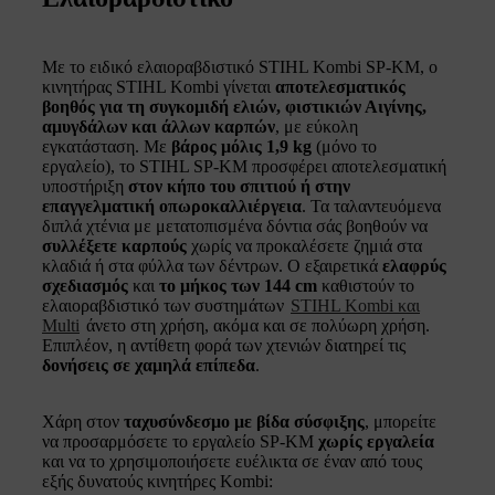
Με το ειδικό ελαιοραβδιστικό STIHL Kombi SP-KM, ο
κινητήρας STIHL Kombi γίνεται
αποτελεσματικός
βοηθός για τη συγκομιδή ελιών, φιστικιών Αιγίνης,
αμυγδάλων και άλλων καρπών
, με εύκολη
εγκατάσταση. Με
βάρος μόλις 1,9 kg
(μόνο το
εργαλείο), το STIHL SP-KM προσφέρει αποτελεσματική
υποστήριξη
στον κήπο του σπιτιού ή στην
επαγγελματική οπωροκαλλιέργεια
. Τα ταλαντευόμενα
διπλά χτένια με μετατοπισμένα δόντια σάς βοηθούν να
συλλέξετε καρπούς
χωρίς να προκαλέσετε ζημιά στα
κλαδιά ή στα φύλλα των δέντρων. Ο εξαιρετικά
ελαφρύς
σχεδιασμός
και
το μήκος των 144 cm
καθιστούν το
ελαιοραβδιστικό των συστημάτων
STIHL Kombi και
Multi
άνετο στη χρήση, ακόμα και σε πολύωρη χρήση.
Επιπλέον, η αντίθετη φορά των χτενιών διατηρεί τις
δονήσεις σε χαμηλά επίπεδα
.
Χάρη στον
ταχυσύνδεσμο με βίδα σύσφιξης
, μπορείτε
να προσαρμόσετε το εργαλείο SP-KM
χωρίς εργαλεία
και να το χρησιμοποιήσετε ευέλικτα σε έναν από τους
εξής δυνατούς κινητήρες Kombi: