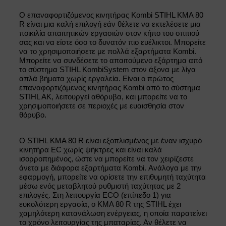
Ο επαναφορτιζόμενος κινητήρας Kombi STIHL KMA 80
R είναι μια καλή επιλογή εάν θέλετε να εκτελέσετε μια
ποικιλία απαιτητικών εργασιών στον κήπο του σπιτιού
σας και να είστε όσο το δυνατόν πιο ευέλικτοι. Μπορείτε
να το χρησιμοποιήσετε με πολλά εξαρτήματα Kombi.
Μπορείτε να συνδέσετε το απαιτούμενο εξάρτημα από
το σύστημα STIHL KombiSystem στον άξονα με λίγα
απλά βήματα χωρίς εργαλεία. Είναι ο πρώτος
επαναφορτιζόμενος κινητήρας Kombi από το σύστημα
STIHL AK, λειτουργεί αθόρυβα, και μπορείτε να το
χρησιμοποιήσετε σε περιοχές με ευαισθησία στον
θόρυβο.
O STIHL KMA 80 R είναι εξοπλισμένος με έναν ισχυρό
κινητήρα EC χωρίς ψήκτρες και είναι καλά
ισορροπημένος, ώστε να μπορείτε να τον χειρίζεστε
άνετα με διάφορα εξαρτήματα Kombi. Ανάλογα με την
εφαρμογή, μπορείτε να ορίσετε την επιθυμητή ταχύτητα
μέσω ενός μεταβλητού ρυθμιστή ταχύτητας με 2
επιλογές. Στη λειτουργία ECO (επίπεδο 1) για
ευκολότερη εργασία, ο KMA 80 R της STIHL έχει
χαμηλότερη κατανάλωση ενέργειας, η οποία παρατείνει
το χρόνο λειτουργίας της μπαταρίας. Αν θέλετε να