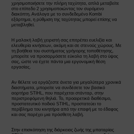
χρησιμοποιήσετε την πλήρη ταχύτητα, απλά μεταβείτε
στο επίπεδο 2 χρησιμοποιώντας τον συρόμενο
διακόπτη. Ανάλογα με το συνδεδεμένο Kombi
εξάρτημα, η ρύθμιση της ταχύτητας μπορεί επίσης να
μεταβληθεί.
Η μαλακή λαβή χειριστή σας επιτρέπει ευελιξία και
ελευθερία κινήσεων, ακόμη και σε στενούς χώρους. Με
τη βοήθεια του συστήματος γρήγορης τοποθέτησης,
μπορείτε να προσαρμόσετε εύκολα τη λαβή στο ύψος
σας, ώστε να έχετε πάντα μια εργονομική θέση
εργασίας.
Αν θέλετε να εργάζεστε άνετα για μεγαλύτερα χρονικά
διαστήματα, μπορείτε να συνδέσετε τον βασικό
αορτήρα STIHL, που παρέχεται στάνταρ, στην
περιστρεφόμενη θηλιά. Το, προαιρετικά διαθέσιμο,
προστατευτικό ποδιού STIHL, προστατεύει το
περίβλημα του κινητήρα από την επαφή με το έδαφος
και σας παρέχει μια πρόσθετη λαβή.
Στην επισκόπηση της διάρκειας ζωής της μπαταρίας