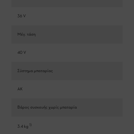
36 V
Μέγ. τάση
40 V
Σύστημα μπαταρίας
AK
Βάρος συσκευής χωρίς μπαταρία
1
)
3.4 kg