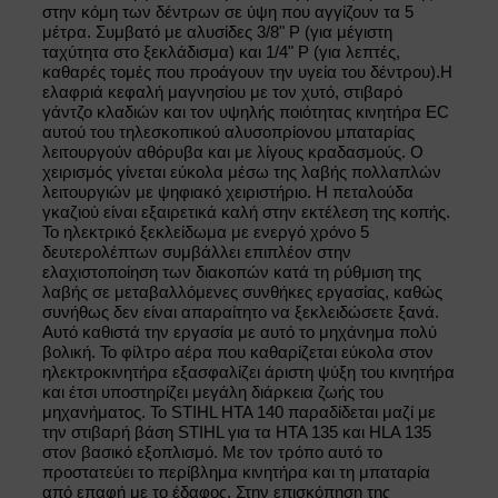
στην κόμη των δέντρων σε ύψη που αγγίζουν τα 5
μέτρα. Συμβατό με αλυσίδες 3/8" P (για μέγιστη
ταχύτητα στο ξεκλάδισμα) και 1/4" P (για λεπτές,
καθαρές τομές που προάγουν την υγεία του δέντρου).
Η
ελαφριά κεφαλή μαγνησίου με τον χυτό, στιβαρό
γάντζο κλαδιών και τον υψηλής ποιότητας κινητήρα EC
αυτού του τηλεσκοπικού αλυσοπρίονου μπαταρίας
λειτουργούν αθόρυβα και με λίγους κραδασμούς. Ο
χειρισμός γίνεται εύκολα μέσω της λαβής πολλαπλών
λειτουργιών με ψηφιακό χειριστήριο. Η πεταλούδα
γκαζιού είναι εξαιρετικά καλή στην εκτέλεση της κοπής.
Το ηλεκτρικό ξεκλείδωμα με ενεργό χρόνο 5
δευτερολέπτων συμβάλλει επιπλέον στην
ελαχιστοποίηση των διακοπών κατά τη ρύθμιση της
λαβής σε μεταβαλλόμενες συνθήκες εργασίας, καθώς
συνήθως δεν είναι απαραίτητο να ξεκλειδώσετε ξανά.
Αυτό καθιστά την εργασία με αυτό το μηχάνημα πολύ
βολική. Το φίλτρο αέρα που καθαρίζεται εύκολα στον
ηλεκτροκινητήρα εξασφαλίζει άριστη ψύξη του κινητήρα
και έτσι υποστηρίζει μεγάλη διάρκεια ζωής του
μηχανήματος. Το STIHL HTA 140 παραδίδεται μαζί με
την στιβαρή βάση STIHL για τα HTA 135 και HLA 135
στον βασικό εξοπλισμό. Με τον τρόπο αυτό το
προστατεύει το περίβλημα κινητήρα και τη μπαταρία
από επαφή με το έδαφος. Στην επισκόπηση της