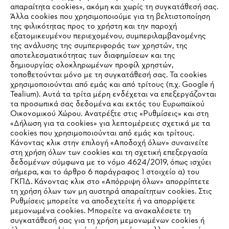
απαραίτητα cookies», ακόμη και χωρίς τη συγκατάθεσή σας.
Άλλα cookies που χρησιμοποιούμε για τη βελτιστοποίηση
της φιλικότητας προς το χρήστη και την παροχή
εξατομικευμένου περιεχομένου, συμπεριλαμβανομένης
της ανάλυσης της συμπεριφοράς των χρηστών, της
αποτελεσματικότητας των διαφημίσεων και της
δημιουργίας ολοκληρωμένων προφίλ χρηστών,
τοποθετούνται μόνο με τη συγκατάθεσή σας. Τα cookies
χρησιμοποιούνται από εμάς και από τρίτους (π.χ. Google ή
Tealium). Αυτά τα τρίτα μέρη ενδέχεται να επεξεργάζονται
τα προσωπικά σας δεδομένα και εκτός του Ευρωπαϊκού
Οικονομικού Χώρου. Ανατρέξτε στις «Ρυθμίσεις» και στη
«Δήλωση για τα cookies» για λεπτομέρειες σχετικά με τα
cookies που χρησιμοποιούνται από εμάς και τρίτους.
Κάνοντας κλικ στην επιλογή «Αποδοχή όλων» συναινείτε
στη χρήση όλων των cookies και τη σχετική επεξεργασία
δεδομένων σύμφωνα με το νόμο 4624/2019, όπως ισχύει
IHR BROWSER WIRD NICHT
σήμερα, και το άρθρο 6 παράγραφος 1 στοιχείο α) του
ΓΚΠΔ. Κάνοντας κλικ στο «Απόρριψη όλων» απορρίπτετε
UNTERSTÜTZT
τη χρήση όλων των μη αυστηρά απαραίτητων cookies. Στις
Ρυθμίσεις μπορείτε να αποδεχτείτε ή να απορρίψετε
μεμονωμένα cookies. Μπορείτε να ανακαλέσετε τη
Sie nutzen einen Browser, den wir noch nicht unterstützen. Für
συγκατάθεσή σας για τη χρήση μεμονωμένων cookies ή
eine optimale Nutzung unserer Seite empfehlen wir Ihnen, zu