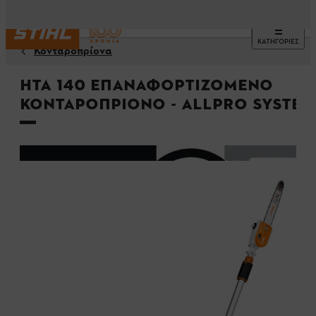
ΚΑΤΗΓΟΡΙΕΣ
Κονταροπρίονα
HTA 140 Επαναφορτιζόμενο
Κονταροπρίονο - ALLPRO System