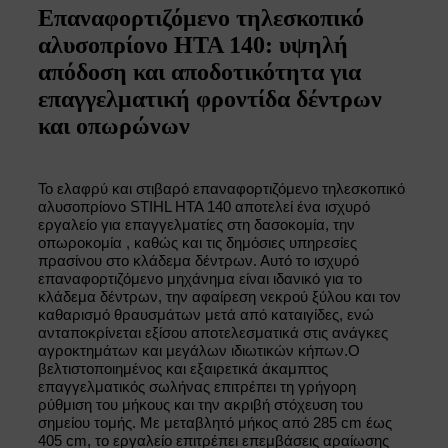
Eπαναφορτιζόμενο τηλεσκοπικό
αλυσοπρίονο HTA 140: υψηλή
απόδοση και αποδοτικότητα για
επαγγελματική φροντίδα δέντρων
και οπωρώνων
Το ελαφρύ και στιβαρό επαναφορτιζόμενο τηλεσκοπικό
αλυσοπρίονο STIHL HTA 140 αποτελεί ένα ισχυρό
εργαλείο για επαγγελματίες στη δασοκομία, την
οπωροκομία , καθώς και τις δημόσιες υπηρεσίες
πρασίνου στο κλάδεμα δέντρων. Αυτό το ισχυρό
επαναφορτιζόμενο μηχάνημα είναι ιδανικό για το
κλάδεμα δέντρων, την αφαίρεση νεκρού ξύλου και τον
καθαρισμό θραυσμάτων μετά από καταιγίδες, ενώ
ανταποκρίνεται εξίσου αποτελεσματικά στις ανάγκες
αγροκτημάτων και μεγάλων ιδιωτικών κήπων.
Ο
βελτιστοποιημένος και εξαιρετικά άκαμπτος
επαγγελματικός σωλήνας επιτρέπει τη γρήγορη
ρύθμιση του μήκους και την ακριβή στόχευση του
σημείου τομής. Με μεταβλητό μήκος από 285 cm έως
405 cm, το εργαλείο επιτρέπει επεμβάσεις αραίωσης