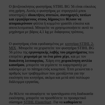
Ο βενζινοκίνητος φυσητήρας STIHL BG 56 είναι εύκολος
στη χρήση. Αυτός ο φυσητήρας με στρογγυλό μπεκ
υποστηρίζει
ιδιοκτήτες σπιτιών, συντηρητές τοπίων
και εργαζόμενους στους δήμους
που
θέλουν να
απομακρύνουν
φύλλα ή κομμένο γρασίδι εύκολα και
αποτελεσματικά. Μπορείτε να χρησιμοποιήσετε αυτό το
μηχάνημα με βάρος 4,1 kg με διάφορους τρόπους.
Ο φυσητήρας είναι εφοδιασμένος με
κινητήρα STIHL 2-
MIX
. Μπορείτε να χειριστείτε τον φυσητήρα STIHL BG
56 μέσω της
εργονομικής λαβής του μηχανήματος
που
επιτρέπει
χειρισμό με το ένα μόνο χέρι
, και με τον
διακόπτη λειτουργίας
. Χάρη στη
χειροκίνητη αντλία
καυσίμου
, μπορείτε να γεμίσετε το καρμπιρατέρ με
καύσιμο με το πάτημα ενός κουμπιού. Έτσι μειώνεται ο
αριθμός των τραβηγμάτων που χρειάζονται για την
εκκίνηση του κινητήρα, ακόμα και μετά από πολύωρο
διάλειμμα εργασίας.
Αν θέλετε να αποφύγετε τα τραντάγματα στη διαδικασία
εκκίνησης, μπορείτε να προσθέσετε το προαιρετικό
σύστημα
STIHL ElastoStart
. Για να
καθαρίσετε