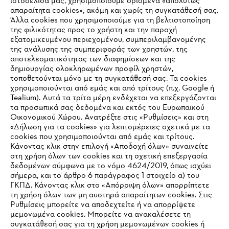
ιστοσελίδα μας, χρησιμοποιούμε ορισμένα «απολύτως
απαραίτητα cookies», ακόμη και χωρίς τη συγκατάθεσή σας.
Άλλα cookies που χρησιμοποιούμε για τη βελτιστοποίηση
της φιλικότητας προς το χρήστη και την παροχή
εξατομικευμένου περιεχομένου, συμπεριλαμβανομένης
της ανάλυσης της συμπεριφοράς των χρηστών, της
αποτελεσματικότητας των διαφημίσεων και της
δημιουργίας ολοκληρωμένων προφίλ χρηστών,
τοποθετούνται μόνο με τη συγκατάθεσή σας. Τα cookies
Εταιρεία
χρησιμοποιούνται από εμάς και από τρίτους (π.χ. Google ή
Tealium). Αυτά τα τρίτα μέρη ενδέχεται να επεξεργάζονται
τα προσωπικά σας δεδομένα και εκτός του Ευρωπαϊκού
Οικονομικού Χώρου. Ανατρέξτε στις «Ρυθμίσεις» και στη
STIHL Συχνές ερωτήσεις
«Δήλωση για τα cookies» για λεπτομέρειες σχετικά με τα
cookies που χρησιμοποιούνται από εμάς και τρίτους.
Κάνοντας κλικ στην επιλογή «Αποδοχή όλων» συναινείτε
στη χρήση όλων των cookies και τη σχετική επεξεργασία
δεδομένων σύμφωνα με το νόμο 4624/2019, όπως ισχύει
Service
IHR BROWSER WIRD NICHT
σήμερα, και το άρθρο 6 παράγραφος 1 στοιχείο α) του
ΓΚΠΔ. Κάνοντας κλικ στο «Απόρριψη όλων» απορρίπτετε
UNTERSTÜTZT
τη χρήση όλων των μη αυστηρά απαραίτητων cookies. Στις
Ρυθμίσεις μπορείτε να αποδεχτείτε ή να απορρίψετε
μεμονωμένα cookies. Μπορείτε να ανακαλέσετε τη
Sie nutzen einen Browser, den wir noch nicht unterstützen. Für
συγκατάθεσή σας για τη χρήση μεμονωμένων cookies ή