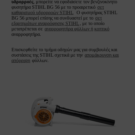
υδρορροές
, μπορείτε να εφοδιάσετε τον βενζινοκίνητο
φυσητήρα STIHL BG 56 με το προαιρετικό
σετ
καθαρισμού υδρορροών STIHL
Ο φυσητήρας STIHL
BG 56 μπορεί επίσης να συνδυαστεί με το
σετ
εξαρτημάτων αναρρόφησης STIHL
, με το οποίο
μετατρέπεται σε
αναρροφητήρα φύλλων ή
κοπτικό
αναρροφητήρα.
Επισκεφθείτε το τμήμα οδηγών μας για συμβουλές και
συστάσεις της STIHL σχετικά με την
απομάκρυνση και
απόρριψη
φύλλων.