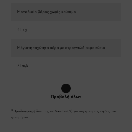
Μοναδιαίο βάρος χωρίς καύσιμο
4.1 kg
Μέγιστη ταχύτητα αέρα με στρογγυλό ακροφύσιο
71 m/s
Προβολή όλων
1
)
Προδιαγραφή δύναμης σε Newton (N) για σύγκριση της ισχύος των
φυσητήρων