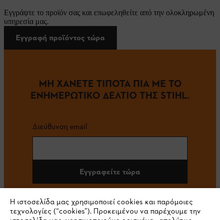
Εγγράψτε το προϊόν σας και επωφεληθείτε από την ολοκληρωμένη
υπηρεσία μας.
Εγγραφή προϊόντος τώρα
ΜΗ ΧΑΝΕΤΕ ΤΙΠΟΤΑ ΠΙΑ ΜΕ ΤΟ
ΕΝΗΜΕΡΩΤΙΚΟ ΔΕΛΤΙΟ ΤΗΣ STIHL.
Διεύθυνση email
Εγγραφείτε τώρα
Η ιστοσελίδα μας χρησιμοποιεί cookies και παρόμοιες
τεχνολογίες (“cookies”). Προκειμένου να παρέχουμε την
#STIHL