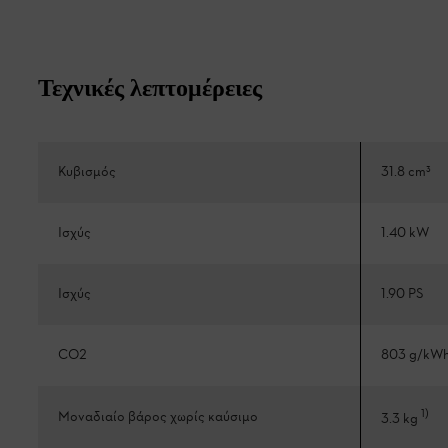
Τεχνικές λεπτομέρειες
Κυβισμός
31.8 cm³
Ισχύς
1.40 kW
Ισχύς
1.90 PS
CO2
803 g/kW
1
)
Μοναδιαίο βάρος χωρίς καύσιμο
3.3 kg