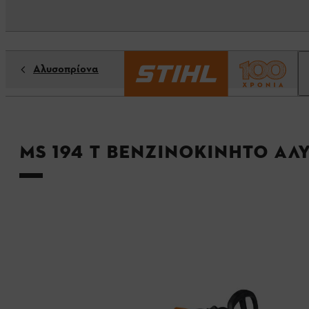
Αλυσοπρίονα
MS 194 T Βενζινοκίνητο Α