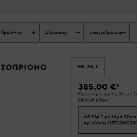
Προϊόντα
Αξεσουάρ
Επαγγελματίες
λυσοπρίονο
MS 194 T
385,00 €
*
Όλες οι τιμές περιλαμβάνουν 
Επιλογή είδους
MS 194 T με λάμα 30cm
Αρ. είδους
1137200032