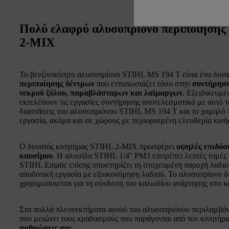
Πολύ ελαφρύ αλυσοπρίονο περιποίησης
2-MIX
Το βενζινοκίνητο αλυσοπρίονο STIHL MS 194 T είναι ένα δυν
περιποίησης δέντρων
που εντυπωσιάζει τόσο στην
συντήρηση
νεκρού ξύλου, παραβλάσταρων και λαίμαργων
. Εξειδικευμέ
εκτελέσουν τις εργασίες συντήρησης αποτελεσματικά με αυτό τ
διαστάσεις του αλυσοπριόνου STIHL MS 194 T και το χαμηλό 
εργασία, ακόμα και σε χώρους με περιορισμένη ελευθερία κιν
Ο δυνατός κινητήρας STIHL 2-MIX προσφέρει
υψηλές επιδόσ
καυσίμου
. Η αλυσίδα STIHL 1/4'' PM3 επιτρέπει λεπτές τομές
STIHL Ematic επίσης υποστηρίζει τη στοχευμένη παροχή λαδιο
αποδοτική εργασία με εξοικονόμηση λαδιού. Το αλυσοπρίονο δ
χρησιμοποιείται για τη σύνδεση του καλωδίου ανάρτησης στο κ
Στα πολλά πλεονεκτήματα αυτού του αλυσοπριόνου περιλαμβάν
που μειώνει τους κραδασμούς που παράγονται από τον κινητήρ
αρθρώσεις σας
.