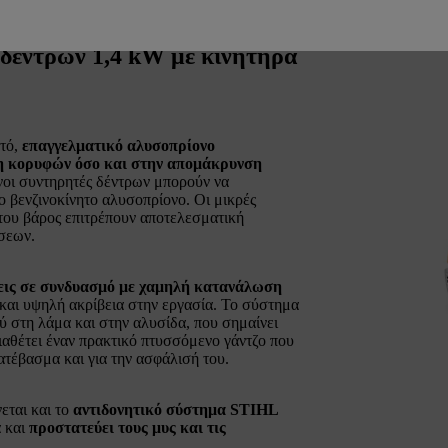
 δέντρων 1,4 kW με κινητήρα
ατό,
επαγγελματικό αλυσοπρίονο
 κορυφών όσο και στην απομάκρυνση
νοι συντηρητές δέντρων μπορούν να
ο βενζινοκίνητο αλυσοπρίονο. Οι μικρές
του βάρος επιτρέπουν αποτελεσματική
ήσεων.
εις σε συνδυασμό με χαμηλή κατανάλωση
 και υψηλή ακρίβεια στην εργασία. Το σύστημα
ύ στη λάμα και στην αλυσίδα, που σημαίνει
ιαθέτει έναν πρακτικό πτυσσόμενο γάντζο που
ατέβασμα και για την ασφάλισή του.
εται και το
αντιδονητικό σύστημα STIHL
α και
προστατεύει τους μυς και τις