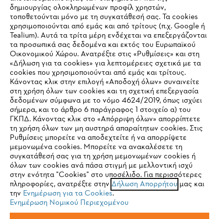
δημιουργίας ολοκληρωμένων προφίλ χρηστών,
τοποθετούνται μόνο με τη συγκατάθεσή σας. Τα cookies
Εταιρεία
χρησιμοποιούνται από εμάς και από τρίτους (π.χ. Google ή
Tealium). Αυτά τα τρίτα μέρη ενδέχεται να επεξεργάζονται
τα προσωπικά σας δεδομένα και εκτός του Ευρωπαϊκού
Οικονομικού Χώρου. Ανατρέξτε στις «Ρυθμίσεις» και στη
STIHL Συχνές ερωτήσεις
«Δήλωση για τα cookies» για λεπτομέρειες σχετικά με τα
cookies που χρησιμοποιούνται από εμάς και τρίτους.
Κάνοντας κλικ στην επιλογή «Αποδοχή όλων» συναινείτε
στη χρήση όλων των cookies και τη σχετική επεξεργασία
δεδομένων σύμφωνα με το νόμο 4624/2019, όπως ισχύει
Service
IHR BROWSER WIRD NICHT
σήμερα, και το άρθρο 6 παράγραφος 1 στοιχείο α) του
ΓΚΠΔ. Κάνοντας κλικ στο «Απόρριψη όλων» απορρίπτετε
UNTERSTÜTZT
τη χρήση όλων των μη αυστηρά απαραίτητων cookies. Στις
Ρυθμίσεις μπορείτε να αποδεχτείτε ή να απορρίψετε
μεμονωμένα cookies. Μπορείτε να ανακαλέσετε τη
Sie nutzen einen Browser, den wir noch nicht unterstützen. Für
συγκατάθεσή σας για τη χρήση μεμονωμένων cookies ή
Πολιτική απορρήτου
Νομικό κείμενο
Cookies
eine optimale Nutzung unserer Seite empfehlen wir Ihnen, zu
όλων των cookies ανά πάσα στιγμή με μελλοντική ισχύ
στην ενότητα "Cookies" στο υποσέλιδο. Για περισσότερες
einem der folgenden Browser zu wechseln:
πληροφορίες, ανατρέξτε στην
Δήλωση Απορρήτου
μας και
Νομικές πληροφορίες
την
Ενημέρωση για τα Cookies
.
Ενημέρωση Νομικού Περιεχομένου
Firefox
Chrome
ANDREAS STIHL ΜΟΝΟΠΡΟΣΩΠΗ A.E