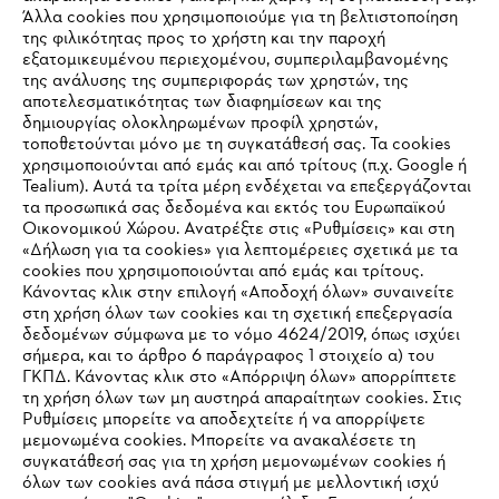
Άλλα cookies που χρησιμοποιούμε για τη βελτιστοποίηση
της φιλικότητας προς το χρήστη και την παροχή
εξατομικευμένου περιεχομένου, συμπεριλαμβανομένης
της ανάλυσης της συμπεριφοράς των χρηστών, της
αποτελεσματικότητας των διαφημίσεων και της
δημιουργίας ολοκληρωμένων προφίλ χρηστών,
τοποθετούνται μόνο με τη συγκατάθεσή σας. Τα cookies
Εταιρεία
χρησιμοποιούνται από εμάς και από τρίτους (π.χ. Google ή
Tealium). Αυτά τα τρίτα μέρη ενδέχεται να επεξεργάζονται
τα προσωπικά σας δεδομένα και εκτός του Ευρωπαϊκού
Οικονομικού Χώρου. Ανατρέξτε στις «Ρυθμίσεις» και στη
STIHL Συχνές ερωτήσεις
«Δήλωση για τα cookies» για λεπτομέρειες σχετικά με τα
cookies που χρησιμοποιούνται από εμάς και τρίτους.
Κάνοντας κλικ στην επιλογή «Αποδοχή όλων» συναινείτε
στη χρήση όλων των cookies και τη σχετική επεξεργασία
δεδομένων σύμφωνα με το νόμο 4624/2019, όπως ισχύει
Service
IHR BROWSER WIRD NICHT
σήμερα, και το άρθρο 6 παράγραφος 1 στοιχείο α) του
ΓΚΠΔ. Κάνοντας κλικ στο «Απόρριψη όλων» απορρίπτετε
UNTERSTÜTZT
τη χρήση όλων των μη αυστηρά απαραίτητων cookies. Στις
Ρυθμίσεις μπορείτε να αποδεχτείτε ή να απορρίψετε
μεμονωμένα cookies. Μπορείτε να ανακαλέσετε τη
Sie nutzen einen Browser, den wir noch nicht unterstützen. Für
συγκατάθεσή σας για τη χρήση μεμονωμένων cookies ή
Πολιτική απορρήτου
Νομικό κείμενο
Cookies
eine optimale Nutzung unserer Seite empfehlen wir Ihnen, zu
όλων των cookies ανά πάσα στιγμή με μελλοντική ισχύ