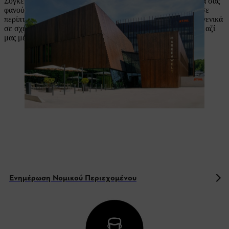
Συγκεντρώσαμε για εσάς νομικές πληροφορίες που μπορεί να σας
φανούν χρήσιμες κατά την αγορά ενός από τα προϊόντα μας, σε
περίπτωση που ενδιαφέρεστε για ένα από τα προϊόντα μας ή γενικά
σε σχέση με την STIHL. Εάν έχετε απορίες, επικοινωνήστε μαζί
μας μέσω e-mail στη διεύθυνση
info@stihl.gr
.
Ενημέρωση Νομικού Περιεχομένου