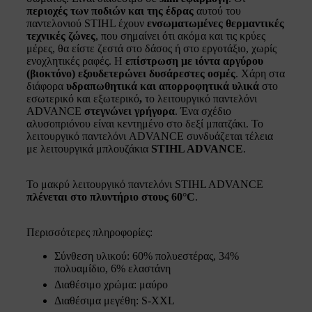
περιοχές των ποδιών και της έδρας
αυτού του
παντελονιού STIHL έχουν
ενσωματωμένες θερμαντικές
τεχνικές ζώνες
, που σημαίνει ότι ακόμα και τις κρύες
μέρες, θα είστε ζεστά στο δάσος ή στο εργοτάξιο, χωρίς
ενοχλητικές ραφές. Η
επίστρωση με ιόντα αργύρου
(βιοκτόνο) εξουδετερώνει δυσάρεστες οσμές
. Χάρη στα
διάφορα
υδραπωθητικά και απορροφητικά υλικά
στο
εσωτερικό και εξωτερικό
,
το λειτουργικό παντελόνι
ADVANCE
στεγνώνει γρήγορα
. Ένα σχέδιο
αλυσοπριόνου είναι κεντημένο στο δεξί μπατζάκι. Το
λειτουργικό παντελόνι ADVANCE συνδυάζεται τέλεια
με λειτουργικά μπλουζάκια
STIHL ADVANCE
.
Το μακρύ λειτουργικό παντελόνι STIHL ADVANCE
πλένεται στο πλυντήριο στους 60°C
.
Περισσότερες πληροφορίες:
Σύνθεση υλικού: 60% πολυεστέρας, 34%
πολυαμίδιο, 6% ελαστάνη
Διαθέσιμο χρώμα: μαύρο
Διαθέσιμα μεγέθη: S-XXL