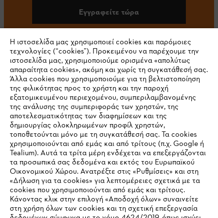
Εγγραφείτε τώρα
Η ιστοσελίδα μας χρησιμοποιεί cookies και παρόμοιες
τεχνολογίες (“cookies”). Προκειμένου να παρέχουμε την
#STIHL
ιστοσελίδα μας, χρησιμοποιούμε ορισμένα «απολύτως
απαραίτητα cookies», ακόμη και χωρίς τη συγκατάθεσή σας.
Άλλα cookies που χρησιμοποιούμε για τη βελτιστοποίηση
της φιλικότητας προς το χρήστη και την παροχή
εξατομικευμένου περιεχομένου, συμπεριλαμβανομένης
της ανάλυσης της συμπεριφοράς των χρηστών, της
αποτελεσματικότητας των διαφημίσεων και της
δημιουργίας ολοκληρωμένων προφίλ χρηστών,
τοποθετούνται μόνο με τη συγκατάθεσή σας. Τα cookies
Εταιρεία
χρησιμοποιούνται από εμάς και από τρίτους (π.χ. Google ή
Tealium). Αυτά τα τρίτα μέρη ενδέχεται να επεξεργάζονται
τα προσωπικά σας δεδομένα και εκτός του Ευρωπαϊκού
Οικονομικού Χώρου. Ανατρέξτε στις «Ρυθμίσεις» και στη
STIHL Συχνές ερωτήσεις
«Δήλωση για τα cookies» για λεπτομέρειες σχετικά με τα
cookies που χρησιμοποιούνται από εμάς και τρίτους.
Κάνοντας κλικ στην επιλογή «Αποδοχή όλων» συναινείτε
στη χρήση όλων των cookies και τη σχετική επεξεργασία