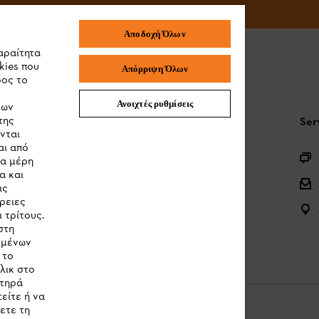
Αποδοχή Όλων
αραίτητα
kies που
Απόρριψη Όλων
ρος το
Ανοιχτές ρυθμίσεις
των
της
STIHL Συχνές ερωτήσεις
Ser
νται
αι από
Καταχώρηση προϊόντος
τα μέρη
α και
Ερωτήσεις για την γκάμα των προϊόντων
ις
ρειες
Μπαταρίες και ηλεκτρικός εξοπλισμός
 τρίτους.
στη
Εγχειρίδια προϊοντων
ομένων
 το
λικ στο
στηρά
είτε ή να
ετε τη