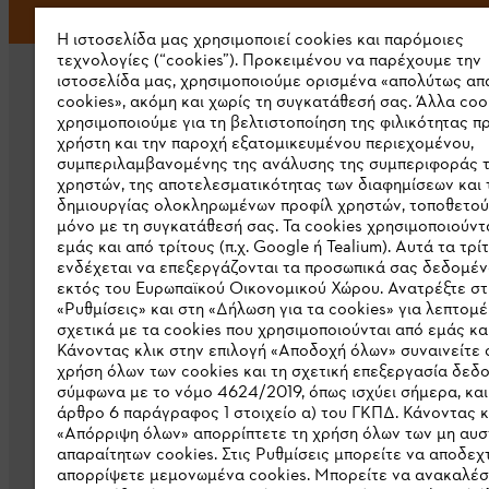
Η ιστοσελίδα μας χρησιμοποιεί cookies και παρόμοιες
τεχνολογίες (“cookies”). Προκειμένου να παρέχουμε την
ιστοσελίδα μας, χρησιμοποιούμε ορισμένα «απολύτως απ
cookies», ακόμη και χωρίς τη συγκατάθεσή σας. Άλλα coo
χρησιμοποιούμε για τη βελτιστοποίηση της φιλικότητας π
χρήστη και την παροχή εξατομικευμένου περιεχομένου,
συμπεριλαμβανομένης της ανάλυσης της συμπεριφοράς 
χρηστών, της αποτελεσματικότητας των διαφημίσεων και 
Εταιρεία
δημιουργίας ολοκληρωμένων προφίλ χρηστών, τοποθετού
μόνο με τη συγκατάθεσή σας. Τα cookies χρησιμοποιούντ
Σχετικά με εμάς
εμάς και από τρίτους (π.χ. Google ή Tealium). Αυτά τα τρί
ενδέχεται να επεξεργάζονται τα προσωπικά σας δεδομέν
Λήψη καταλόγου
εκτός του Ευρωπαϊκού Οικονομικού Χώρου. Ανατρέξτε στ
«Ρυθμίσεις» και στη «Δήλωση για τα cookies» για λεπτομέ
Γραμμή ακεραιότητας STIHL
σχετικά με τα cookies που χρησιμοποιούνται από εμάς και
Κάνοντας κλικ στην επιλογή «Αποδοχή όλων» συναινείτε 
χρήση όλων των cookies και τη σχετική επεξεργασία δεδ
σύμφωνα με το νόμο 4624/2019, όπως ισχύει σήμερα, και
άρθρο 6 παράγραφος 1 στοιχείο α) του ΓΚΠΔ. Κάνοντας κ
«Απόρριψη όλων» απορρίπτετε τη χρήση όλων των μη αυ
απαραίτητων cookies. Στις Ρυθμίσεις μπορείτε να αποδεχτ
απορρίψετε μεμονωμένα cookies. Μπορείτε να ανακαλέσ