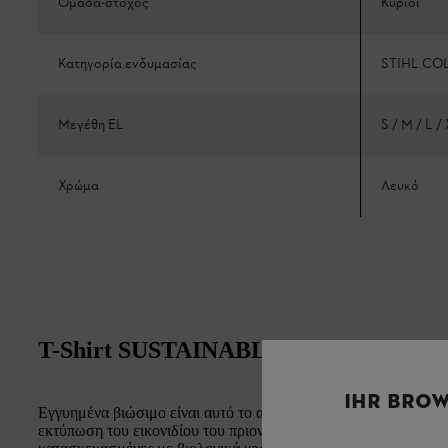
Ομάδα-στόχος
Κύριοι
Κατηγορία ενδυμασίας
STIHL CO
Μεγέθη EL
S / M / L 
Χρώμα
Λευκό
T-Shirt SUSTAINABLE ICON
IHR BROW
Εγγυημένα βιώσιμο είναι αυτό το ανδρικό μπλουζάκι από φυσι
εκτύπωση του εικονιδίου του πριονιού STIHL μπροστά κάτω αρι