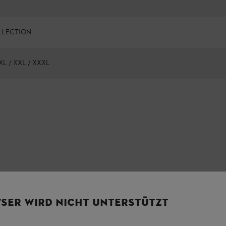
LLECTION
/ XL / XXL / XXXL
SER WIRD NICHT UNTERSTÜTZT
κό οργανικό βαμβάκι σε λευκό χρώμα με μικρή
στερά. Όλες οι εκτυπώσεις είναι